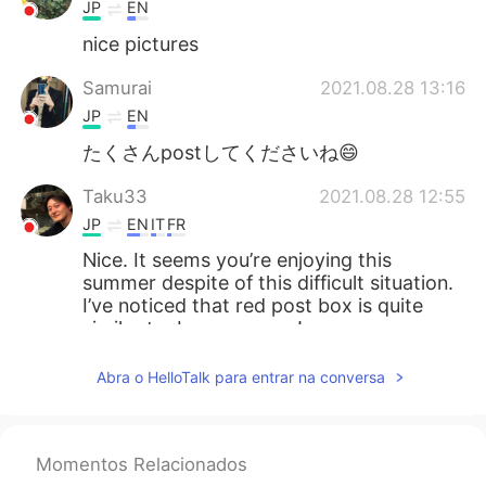
JP
EN
nice pictures
Samurai
2021.08.28 13:16
JP
EN
たくさんpostしてくださいね😄
Taku33
2021.08.28 12:55
JP
EN
IT
FR
Nice. It seems you’re enjoying this
summer despite of this difficult situation.
I’ve noticed that red post box is quite
similar to Japanese one!
mrs
2021.08.28 12:44
Abra o HelloTalk para entrar na conversa
JP
EN
私は最近「hellotalk」を使っていませ
ん。
Momentos Relacionados