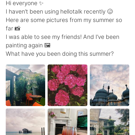
Deutsch
日本語
Hi everyone ✨
I haven’t been using hellotalk recently 🥴
한국어
Русский
Here are some pictures from my summer so
far 📸
ไทย
Indonesia
I was able to see my friends! And I’ve been
painting again 🖼
Italiano
Türkçe
What have you been doing this summer?
Tiếng Việt