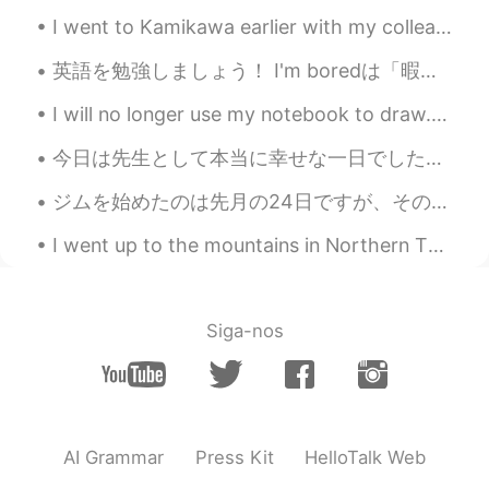
私は最近「hellotalk」を使っていませ
I went to Kamikawa earlier with my colleague and a couple of her friends, the ice waterfall festi...
ん
でした
。
英語を勉強しましょう！ I'm boredは「暇だ」という意味ですがI'm boring は「私はつまらない人だ」という意味です。それに「何か興味がないし、別に何もしないし、私と話さないで」と...
これ
までのと
こ
ろ私
の夏
から
の写真
は
いくつかありま
す
I will no longer use my notebook to draw. I decided to buy a sketchbook and some art supplies, I ...
(
これ
らは)
この夏の写真
で
す
。sorry..i’m
not sure about this point🤭
今日は先生として本当に幸せな一日でした。😊 学生2人が美術館で演奏をしました 学生たちが緊張する時は平然のふりを楽しむように言ったが,演奏する瞬間に私が緊張しすぎて氷のように体を動かすのが大変で...
ジムを始めたのは先月の24日ですが、その前、体の色々なことをはかっておきました。😊 前回はかったのは22日だったので、毎月22日にはかろうと思ってます。 それで、今日はかったら、大切な体脂肪...
私は友達
を見
ました
、
そして私は絵を
描いています
🖼
I went up to the mountains in Northern Thailand at Doi Phahee. Very beautiful and I stayed there ...
私は友達
に会いました(or 会え
ました
if
you want to say “was able to see~”)
そ
して私は
また
絵を描いています
。
Siga-nos
kt
2021.08.28 12:32
JP
EN
Your paintings look really amazing!!! Are
there pics taken in England??
AI Grammar
Press Kit
HelloTalk Web