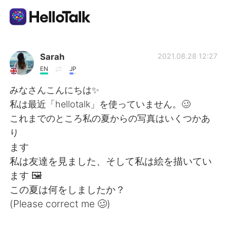
Aplicativo de troca de idioma
Sarah
2021.08.28 12:27
EN
JP
AI Grammar Checker
みなさんこんにちは✨
私は最近「hellotalk」を使っていません。🥴
Português
これまでのところ私の夏からの写真はいくつかあ
り
ます
English
简体中文
私は友達を見ました、そして私は絵を描いてい
ます 🖼
繁體中文
Español
この夏は何をしましたか？
(Please correct me 🥴)
العربية
Français