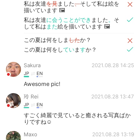
私は友達
を見
ました
、
そして私は絵を
描いています 🖼
私は友達
に会うことができ
ました
。
そ
して私は
また
絵を描いています 🖼
この夏は何をしま
した
か？
この夏は何をし
てい
ま
す
か？
Sakura
2021.08.28 14:25
JP
EN
Awesome pic!
玲 Rei
2021.08.28 13:47
JP
EN
すごく綺麗で見ていると癒される写真ばか
りですね☺️
Maxo
2021.08.28 13:19