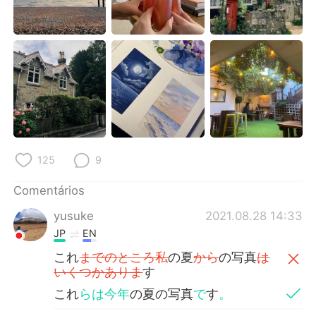
125
9
Comentários
yusuke
2021.08.28 14:33
JP
EN
これ
までのところ私
の夏
から
の写真
は
いくつかありま
す
これ
らは今年
の夏の写真
で
す
。