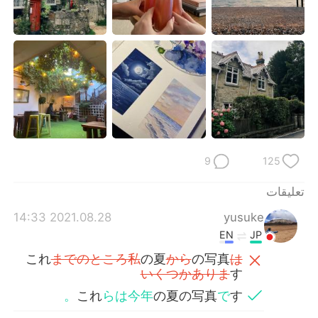
9
125
تعليقات
2021.08.28 14:33
yusuke
EN
JP
これ
までのところ私
の夏
から
の写真
は
いくつかありま
す
。
これ
らは今年
の夏の写真
で
す