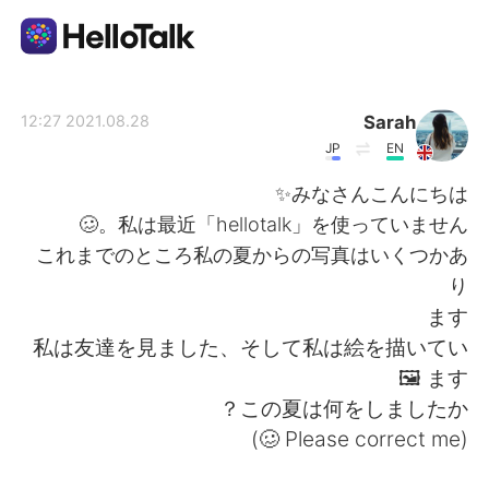
تطبيق تبادل اللغة
Sarah
2021.08.28 12:27
JP
EN
AI Grammar Checker
みなさんこんにちは✨
私は最近「hellotalk」を使っていません。🥴
العربية
これまでのところ私の夏からの写真はいくつかあ
り
ます
English
简体中文
私は友達を見ました、そして私は絵を描いてい
ます 🖼
繁體中文
Español
この夏は何をしましたか？
(Please correct me 🥴)
Français
Deutsch