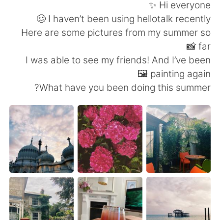
日本語
한국어
Hi everyone ✨
I haven’t been using hellotalk recently 🥴
Русский
ไทย
Here are some pictures from my summer so
far 📸
Indonesia
Italiano
I was able to see my friends! And I’ve been
painting again 🖼
Türkçe
Tiếng Việt
What have you been doing this summer?
Português