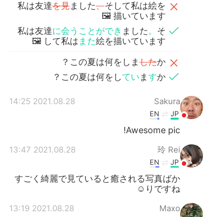
私は友達
を見
ました
、
そして私は絵を
描いています 🖼
私は友達
に会うことができ
ました
。
そ
して私は
また
絵を描いています 🖼
この夏は何をしま
した
か？
この夏は何をし
てい
ま
す
か？
2021.08.28 14:25
Sakura
EN
JP
Awesome pic!
2021.08.28 13:47
玲 Rei
EN
JP
すごく綺麗で見ていると癒される写真ばか
りですね☺️
2021.08.28 13:19
Maxo