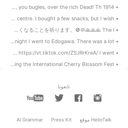
私は最近「hellotalk」を使っていませ
1914 by Rupert Brooke. War Sonnet III: The Dead Blow out, you bugles, over the rich Dead! Th...
。
ん
でした
Yesterday I went into the city and visited the Japanese centre. I bought a few snacks, but I wish...
これ
までのと
こ
ろ私
の夏
から
の写真
は
いくつかありま
す
ロックダウンは私が住んでいる場所でより厳しくなっています。 4月末まで延長されます。 また、外出は一定時間しかできません。 このウイルスがすぐになくなることを祈ります。🚫🦠🙏🙏🙏 The l...
この夏の写真
で
す
。sorry..i’m
これ
らは)
(
not sure about this point🤭
昨夜江戸川に行きました。たくさん人をありました😂。通常花火をみませんが、でも行ってしあはせでした。 Last night I went to Edogawa. There was a lot ...
今日芝公園へ行きました！梅があまり咲いていなかったけど、素敵なカンザクラを見ました！🤩🌸🗼動画も作りました。🤗 https://vt.tiktok.com/ZSJRrKreA/ I went...
私は友達
を見
ました
、
そして私は絵を
🖼
描いています
Macon, Georgia becomes the pinkest city in the world during the International Cherry Blossom Fest...
私は友達
に会いました(or 会え
ました
if
you want to say “was able to see~”)
そ
。
して私は
また
絵を描いています
تابعونا
2021.08.28 12:32
kt
EN
JP
Your paintings look really amazing!!! Are
there pics taken in England??
AI Grammar
Press Kit
موقع HelloTalk