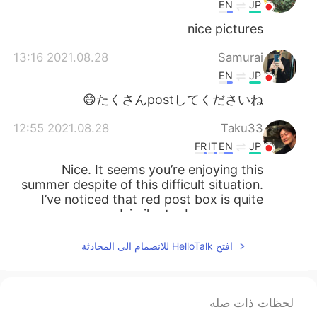
EN
JP
nice pictures
2021.08.28 13:16
Samurai
EN
JP
たくさんpostしてくださいね😄
2021.08.28 12:55
Taku33
FR
IT
EN
JP
Nice. It seems you’re enjoying this
summer despite of this difficult situation.
I’ve noticed that red post box is quite
similar to Japanese one!
2021.08.28 12:44
mrs
افتح HelloTalk للانضمام الى المحادثة
EN
JP
私は最近「hellotalk」を使っていませ
ん。
لحظات ذات صله