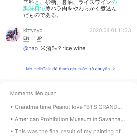
辛料
と
、砂糖、醤油、ライスワイン
の
調味料で
豚バラ肉をやわらかく煮込ん
だものである。
kittynyc
2020.04.01 11:33
EN
JP
@nao
米酒🍶？rice wine
nao
2020.04.01 11:30
JP
EN
Mở HelloTalk để tham gia cuộc trò chuyện
perfect😊ライスワインってどんなだろ？
Takayan
2020.04.01 11:23
Moments liên quan
JP
EN
Grandma time Peanut love "BTS GRANDMA: DYNAMITE " On repeat all morning..she loves BTS Like Gran...
美味しそう👌 また作ってみようかしら？☺
American Prohibition Museum in Savannah, Georgia. The first and only museum in the United State...
kittynyc
2020.04.01 11:19
EN
JP
This was the final result of my painting of Dokho, making the Armour had a lot of details, but I ...