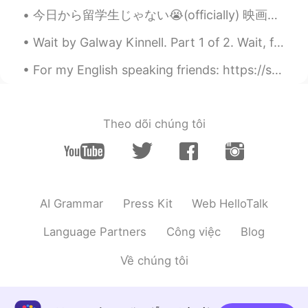
この料理は一時間もかかりました。😂
今日から留学生じゃない😭(officially) 映画館の割引も利用できない 💔笑笑 そのかわりに、3年間の就労ビザをもらった😎 日本に残る🇯🇵 ポケモンの新しい映画見られる 🤣 やった🤩
Hailey 海莉
2020.04.01 11:19
Wait by Galway Kinnell. Part 1 of 2. Wait, for now. Distrust everything, if you have to. But t...
JP
EN
DE
FR
IT
For my English speaking friends: https://streaming.newcreation.org.sg/English.htm 致我的华人朋友们与能听中文...
お腹が空きました。美味しそう😍
kittynyc
2020.04.01 11:18
EN
JP
Theo dõi chúng tôi
ずっと自粛をする
Shunya
2020.04.01 11:18
JP
EN
AI Grammar
Press Kit
Web HelloTalk
Perfect :)
Language Partners
Công việc
Blog
kittynyc
2020.04.01 11:17
EN
JP
Về chúng tôi
この日本語に間違いがあれば、訂正をお願
いします。💕