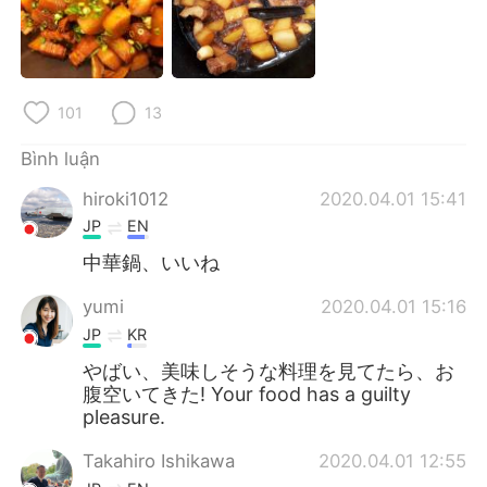
Deutsch
日本語
한국어
Русский
101
13
ไทย
Indonesia
Bình luận
Italiano
Türkçe
hiroki1012
2020.04.01 15:41
Português
JP
EN
中華鍋、いいね
yumi
2020.04.01 15:16
JP
KR
やばい、美味しそうな料理を見てたら、お
腹空いてきた! Your food has a guilty
pleasure.
Takahiro Ishikawa
2020.04.01 12:55