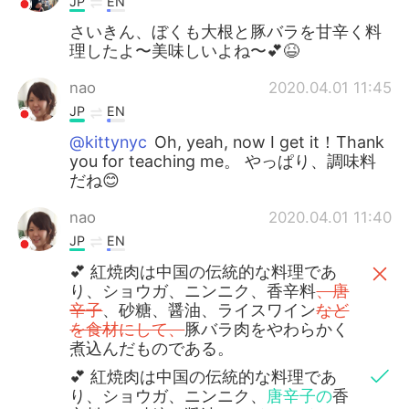
JP
EN
さいきん、ぼくも大根と豚バラを甘辛く料
理したよ〜美味しいよね〜💕😆
nao
2020.04.01 11:45
JP
EN
@kittynyc
Oh, yeah, now I get it！Thank
you for teaching me。 やっぱり、調味料
だね😊
nao
2020.04.01 11:40
JP
EN
💕 紅焼肉は中国の伝統的な料理であ
り、ショウガ、ニンニク、香辛料
、唐
辛子
、砂糖、醤油、ライスワイン
など
を食材にして、
豚バラ肉をやわらかく
煮込んだものである。
💕 紅焼肉は中国の伝統的な料理であ
り、ショウガ、ニンニク、
唐辛子の
香