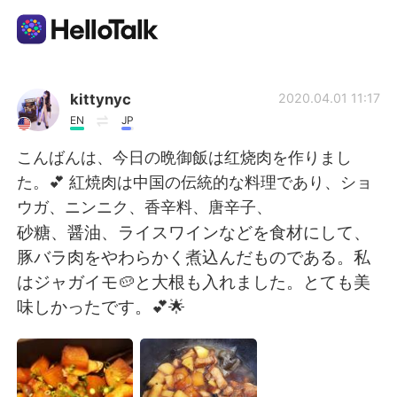
Ứng dụng trao đổi ngôn ngữ
kittynyc
2020.04.01 11:17
EN
JP
AI Grammar Checker
こんばんは、今日の晩御飯は红烧肉を作りまし
た。💕 紅焼肉は中国の伝統的な料理であり、ショ
Tiếng Việt
ウガ、ニンニク、香辛料、唐辛子、
砂糖、醤油、ライスワインなどを食材にして、
豚バラ肉をやわらかく煮込んだものである。私
English
简体中文
はジャガイモ🥔と大根も入れました。とても美
味しかったです。💕🌟
繁體中文
Español
العربية
Français