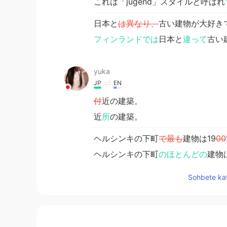
これは「jugend」スタイルと呼ばれ
日本と
は異なり、
古い建物が大好き
フィンランドでは
日本と
違って
古い
yuka
JP
EN
付
近の建築。
近
所
の建築。
ヘルシンキの下町
で最も
建物は19
00
ヘルシンキの下町
のほとんどの
建物
建物は城のように見えます。
Sohbete kat
これらの
建物は城のように見えます
日本とは異なり、古い建物が大好き