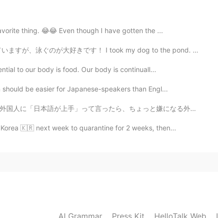
が大好きです！
avorite thing. 😂😂 Even though I have gotten the ...
2019.09.14 01:12
ok my dog to the pond. He is getting old, but he love...
ial to our body is food. Our body is continuall...
2019.09.13 21:50
n should be easier for Japanese-speakers than Engl...
と嫌になる外国人もいる😂 理由は、日本人が「こんにちは」しか言えない人にも「日本語が上手ですね」って言う...
🙏🏻
 Korea 🇰🇷 next week to quarantine for 2 weeks, then...
2019.09.13 21:39
2019.09.13 20:55
AI Grammar
Press Kit
HelloTalk Web