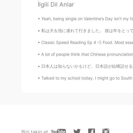
日本とは異なり、
私たちは
古い建物
İlgili Dil Anlar
Yeah, being single on Valentine’s Day isn’t my f
Sami
EN
JP
私は犬を池に連れて行きました。 彼は年をとっていますが、泳ぐのが大好きです！ I to
@megumi
thank you! 😌
Classic Speed Reading Ep 4 💨 Food. Most essent
Sami
A lot of people think that Chinese pronunciatio
EN
JP
日本人は知らないかもけど、日本語が結構話せる外国人に「日本語が上手」って言ったら、ちょっ
@まり Mary
ありがとうございます！
Talked to my school today. I might go to South
megumi
JP
EN
I like the color👍🏻So nice
まり Mary
JP
EN
Bizi takip et