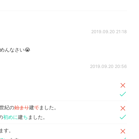
2019.09.20 21:18
めんなさい😭
2019.09.20 20:56
世紀の
始まり
建
て
ました。
の
初めに
建
ち
ました。
れます。