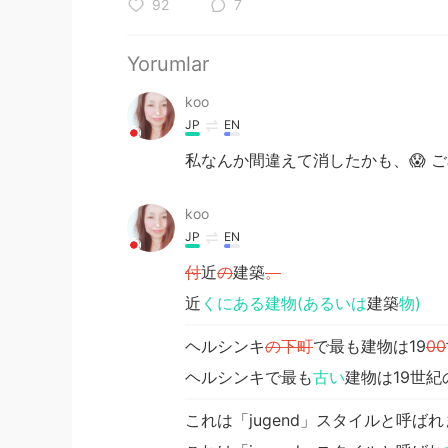
92
7
Yorumlar
koo
JP
EN
私なんか間違えて消したかも、😱 ご
koo
JP
EN
付
近
の
建築
。
近
くにある建物(あるいは
建築
物)
ヘルシンキ
の下町
で最も建物は19
00
ヘルシンキで最も
古い
建物は19世紀
これは「jugend」スタイルと呼ば