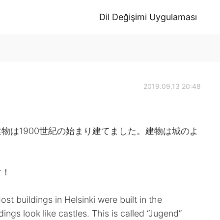
Dil Değişimi Uygulaması
2019.09.13 20:48
物は1900世紀の始まり建てました。建物は城のよ
す！
t buildings in Helsinki were built in the
ings look like castles. This is called “Jugend”