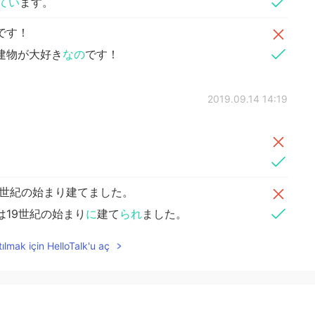
てい
ます。
です！
建物が大好き
なの
です！
2019.09.14 14:19
世紀の始まり建てました。
は19世紀の始まり
に
建て
られ
ました。
ılmak için HelloTalk'u aç
。
です！