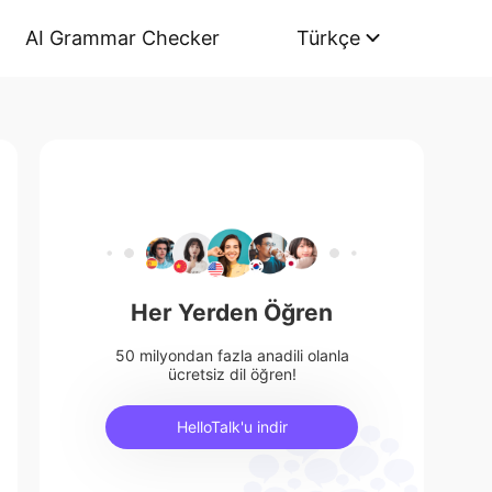
AI Grammar Checker
Türkçe
Her Yerden Öğren
50 milyondan fazla anadili olanla
ücretsiz dil öğren!
HelloTalk'u indir