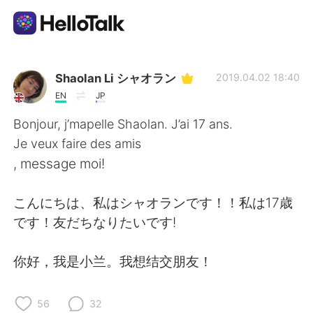
Aplicación de intercambio de idiomas
Shaolan Li シャオラン
2019.04.02 18:40
EN
JP
AI Grammar Checker
Bonjour, j’mapelle Shaolan. J’ai 17 ans.
Je veux faire des amis
Español
, message moi!
こんにちは、私はシャオランです！！私は17歳
English
简体中文
です！友だちなりたいです!
繁體中文
العربية
你好，我是小兰。我想结交朋友！
Français
Deutsch
56
32