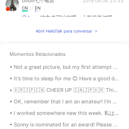
bilibili七个曦晨
2019.04.04 23:33
CN
EN
@Arsa
结交也可以的吧，小学就学过呀。
Queenkiyoumi
2019.04.04 20:30
Abrir HelloTalk para conversar
FR
KR
Bonjour, j
’
mapelle Shaolan
.
Momentos Relacionados
Bonjour, j
e
m
'
a
p
pelle Shaolan
Not a great picture, but my first attempt at Japanese style curry. Im excited about all of the co...
J’ai 17 ans.
Je veux faire des amis, message
moi!
It’s time to sleep for me 😊 Have a good day/ night everyone 💜 I will wake up again to “battery ...
Je veux
me
faire des amis,
envoyer
🇰🇷🇯🇵🇨🇳 CHEER UP 🇨🇳🇯🇵🇰🇷 This is an emotional post. I spent a lot of time in writing this so I hop...
moi un
message
OK, remember that I am an amateur! I’m not Japanese so this is only the second time I’ve made oko...
こんにちは、私はシャオランです！
I worked somewhere new this week. 私は今週新しいところで働いた。 Someone travelled 5,000 miles to see me for 3 ...
私は17歳です！
友だちなりたいです!
Sonny is nominated for an award! Please vote for him to win! 손흥민 선수가 수상 후보에 올랐어요! 그가 이기도록 투표해 주세...