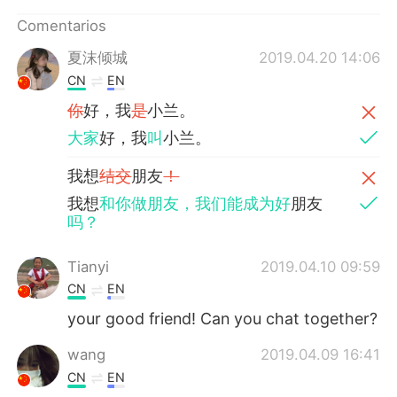
日本語
한국어
Comentarios
Русский
ไทย
夏沫倾城
2019.04.20 14:06
CN
EN
Indonesia
Italiano
你
好，我
是
小兰。
大家
好，我
叫
小兰。
Türkçe
Tiếng Việt
我想
结交
朋友
！
Português
我想
和你做朋友，我们能成为好
朋友
吗？
Tianyi
2019.04.10 09:59
CN
EN
your good friend! Can you chat together?
wang
2019.04.09 16:41
CN
EN