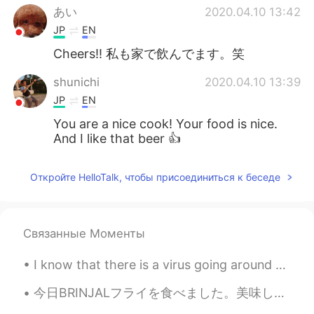
あい
2020.04.10 13:42
JP
EN
Cheers!! 私も家で飲んでます。笑
shunichi
2020.04.10 13:39
JP
EN
You are a nice cook! Your food is nice.
And I like that beer 👍
Ryohei
2020.04.10 13:37
Откройте HelloTalk, чтобы присоединиться к беседе
JP
EN
Yes I think so. Let’s drink 🍻
Связанные Моменты
Atsushi
2020.04.10 13:36
JP
EN
I know that there is a virus going around and I just wanted to say stay safe. Stay strong China. ...
この状況で
以
外出るはダメので、金曜
日の夜は家で一人で飲む.
今日BRINJALフライを食べました。美味しかったです!今日はSimple Futureについて教えて行きたいです 以下の形で使われる! I will go to America next y...