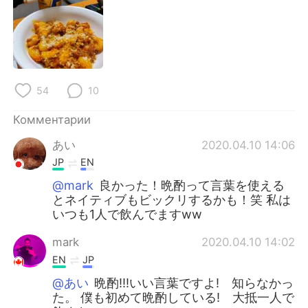
Deutsch
日本語
한국어
ไทย
Indonesia
Italiano
54
10
Türkçe
Tiếng Việt
Комментарии
Português
あい
2020.04.10 14:06
JP
EN
@mark
良かった！晩酌って言葉を使える
とネイティブもビックリするかも！笑 私は
いつも1人で飲んでますww
mark
2020.04.10 14:02
EN
JP
@あい
晩酌!!!いい言葉ですよ! 知らなかっ
た。 僕も初めて晩酌している! 大抵一人で