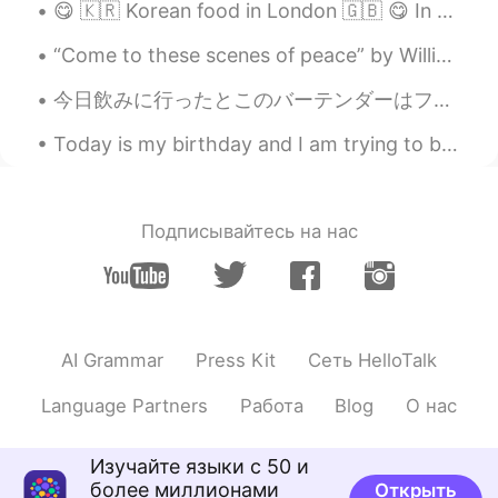
この状況で外
に
出るはダメ
な
ので、金
😋 🇰🇷 Korean food in London 🇬🇧 😋 In recent years, many new Korean restaurants have opened in Lon...
曜日の夜は家で一人で飲む.
“Come to these scenes of peace” by William Lisle Bowles. COME to these scenes of peace, Where, t...
今日飲みに行ったとこのバーテンダーはフランス人だった。あの人の英語はうまくなかったけどベイシックな会話できてた。いろいろを話してて、かれも昔4年間日本に住んでたって言われた。お互いにショットなん...
Today is my birthday and I am trying to be as unproductive as possible at work 🤣🤣🤣 今日は私の誕生日であり、私...
Подписывайтесь на нас
AI Grammar
Press Kit
Сеть HelloTalk
Language Partners
Работа
Blog
О нас
Изучайте языки с 50 и
более миллионами
Открыть