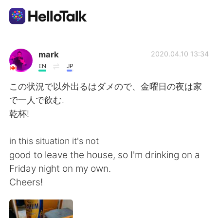
Приложение для Языкового Обмена
mark
2020.04.10 13:34
EN
JP
AI Grammar Checker
この状況で以外出るはダメので、金曜日の夜は家
で一人で飲む.
Русский
乾杯!
in this situation it's not
English
简体中文
good to leave the house, so I'm drinking on a
Friday night on my own.
繁體中文
Español
Cheers!
العربية
Français