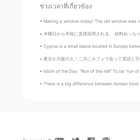
今年
は今
まででこれ以上ないほど
晴
ช่วงเวลาที่เกี่ยวข้อง
顔をなでるそよ風が気持ちよかった
昨日
は今
年度一番の
晴天で、日差し
Making a window today! The old window was rot
が気持ちよかったです。
木曜日から学校に直接採用される。 給料めっちゃ上がる！ しかもボーナスもらう！ 外国
落ち着いた雰囲気でおしゃれなカフ
の写真を撮ったりしました。
Cyprus is a small island located in Europe betwe
落ち着いた雰囲気でおしゃれなカフ
東京か大阪の人！二月にカフェで会って英語と日本語練習しませんか Osaka/ Toky
真を撮ったりしました。
Idiom of the Day: “Run of the mill” To be “run of
昨日、いつもより日本語
で
上手く話
しまいました。
There is a big difference between Korean food 
昨日
は
、いつもより日本語
を
上手く
てしまいました。
自分の意見や話し慣れてない話題
を
ます。
自分の意見や話し慣れてない話題
で
います。