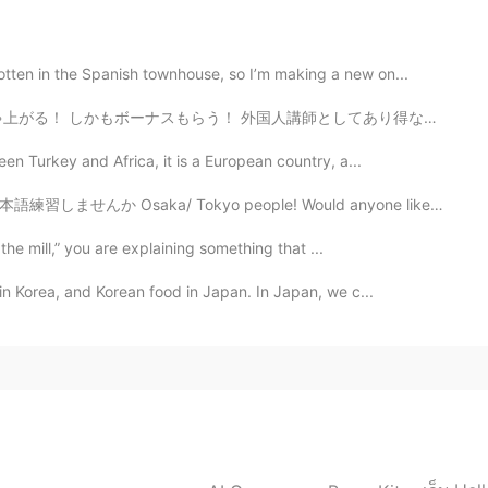
天で、日差しの中は猛暑でしたが、木陰
で憩いながら
です。
の中は猛暑でしたが、木陰
に入ると
顔をなでるそよ風
ten in the Spanish townhouse, so I’m making a new on...
人講師としてあり得ないと思ったわ笑 その一方。。。。。。。。。。 勤務時間は8:30から19時まで ...
ェを見つけたり、売店をぐるぐる回っ
てい
たり、沢山
en Turkey and Africa, it is a European country, a...
ェを見つけたり、売店をぐるぐる回ったり、沢山の写
o people! Would anyone like to meet to practice Engli...
 the mill,” you are explaining something that ...
せていたと思いますが、時々話の途中で言葉に躓いて
in Korea, and Korean food in Japan. In Japan, we c...
話せていたと思いますが、時々話の途中で言葉に躓い
より流暢に話せるように勉強に勤しみたいと思ってい
も
より流暢に話せるように勉強に勤しみたいと思って