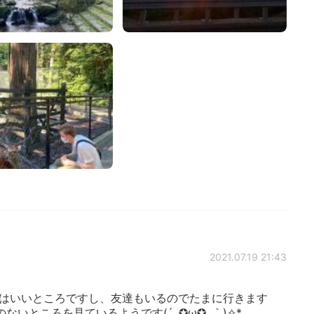
2021.07.19 21:43
彦はいいところですし、友達もいるのでたまに行きます
いところを見ているようです(´｡✪ω✪｡｀)✧*。