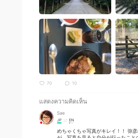
70
10
แสดงความคิดเห็น
Sae
JP
EN
めちゃくちゃ写真がキレイ！！ 弥
が、写真を見ると自分が行ったことのな