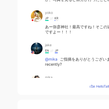
yoko
JP
KR
あー弥彦神社！最高ですね！そこの
ですよー！！！
jake
EN
JP
@mika
ご指摘をありがとうございます！
recently?
mika
JP
EN
เปิด HelloTa
昨日、妻と日帰りの旅行してきまし
昨日、妻と日帰りの旅行
を
してきま