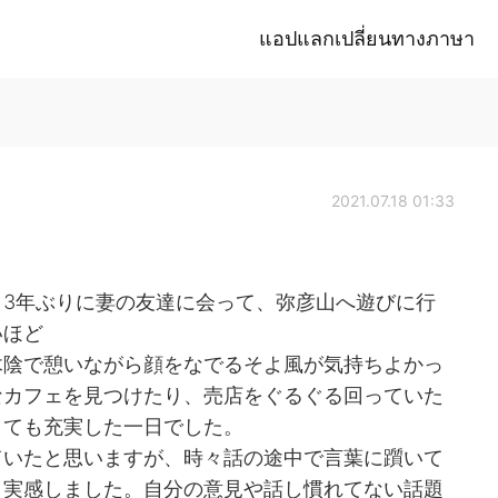
แอปแลกเปลี่ยนทางภาษา
2021.07.18 01:33
3年ぶりに妻の友達に会って、弥彦山へ遊びに行
いほど
木陰で憩いながら顔をなでるそよ風が気持ちよかっ
なカフェを見つけたり、売店をぐるぐる回っていた
とても充実した一日でした。
ていたと思いますが、時々話の途中で言葉に躓いて
と実感しました。自分の意見や話し慣れてない話題