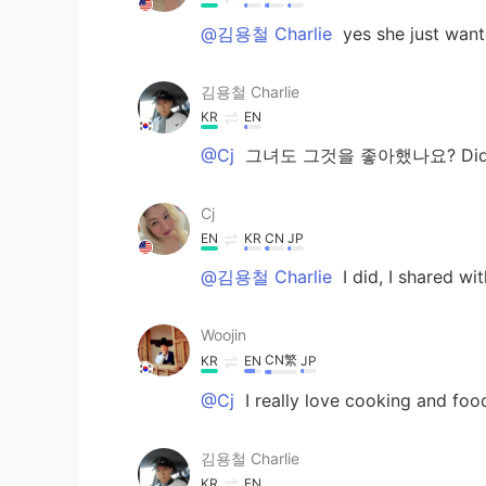
@김용철 Charlie
yes she just want
김용철 Charlie
KR
EN
@Cj
그녀도 그것을 좋아했나요? Did she 
Cj
EN
KR
CN
JP
@김용철 Charlie
I did, I shared w
Woojin
CN繁
KR
EN
JP
@Cj
I really love cooking and foo
김용철 Charlie
KR
EN