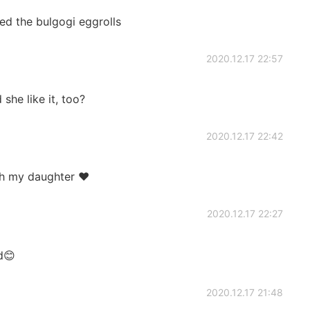
ed the bulgogi eggrolls
2020.12.17 22:57
like it, too?
2020.12.17 22:42
ith my daughter ❤
2020.12.17 22:27
d😊
2020.12.17 21:48