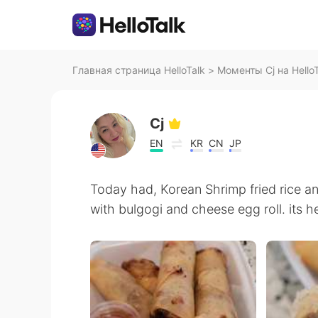
Главная страница HelloTalk
>
Моменты Cj на HelloT
Cj
EN
KR
CN
JP
Today had, Korean Shrimp fried rice an
with bulgogi and cheese egg roll. its h