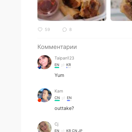
59
8
Комментарии
Taipan123
EN
KR
Yum
Kam
CN
EN
outtake?
Cj
EN
KR
CN
JP