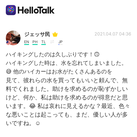
Dil Değişimi Uygulaması
ジェッサ民
2021.04.07 04:36
EN
PH
TL
JP
AI Grammar Checker
ハイキングしたのは久しぶりです！🙃
ハイキングした時は、水を忘れてしまいました。
Türkçe
😅 他のハイカーはお水がたくさんあるのを
見て、彼れらの水を買ってもいいと頼んで、無
料でくれました。助けを求めるのが恥ずかしい
English
简体中文
けど、何か、私は助けを求めるのが得意だと思
います。😂 私は哀れに見えるかな？最近、色々
繁體中文
Español
な悪いことは起こっても、まだ、優しい人が多
いですね。☺️
العربية
Français