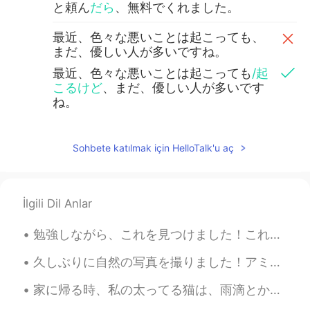
と頼ん
だら
、無料でくれました。
最近、色々な悪いことは起こっても、
まだ、優しい人が多いですね。
最近、色々な悪いことは起こっても
/起
こるけど
、まだ、優しい人が多いです
ね。
Ely Taka
2021.04.07 04:45
Sohbete katılmak için HelloTalk'u aç
JP
PH
すごいですね。 Napakabuti na maraming
magagandang kalikasan sa paligid ninyo.
İlgili Dil Anlar
👏 Napakabuti din napakaganda ng araw!
勉強しながら、これを見つけました！これは絵画そうですね。でも、実は、これは「Diffusion Tensor Imaging」のMRIからの画像です！白質を見つけるために、DTIを使います。2番...
久しぶりに自然の写真を撮りました！アミカロラという滝に行きました。私は滝に近くである街で育ったから滝の周りに行くと癒されます。☺️ 以前の投稿で、私のおかしい指について書いて、こんな感じです。...
家に帰る時、私の太ってる猫は、雨滴とか、落ち葉とか、飛んでいる鳥とか、通り過ぎる車とか、または歩いている人をほとんどいつもまじめに見てます。何かを見ています。多分私が見ることができないものを見て...