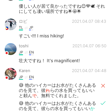
優しい人が居て良かったですね😊💙🕊️ それ
にしても凄い場所ですね🌟🤩🌟
ロビ
2021.04.07 08:43
TL
JP
すごい!!! I miss hiking!
toshi
2021.04.07 06:50
JP
EN
壮大ですね！ It's magnificent!
Karen
2021.04.07 04:48
JP
EN
😅 他のハイカーはお水がたくさんある
のを見て、彼
れ
らの水を買ってもいい
と頼ん
で
、無料でくれました。
😅 他のハイカーはお水がたくさんある
のを見て、彼らの水を買ってもいい
か