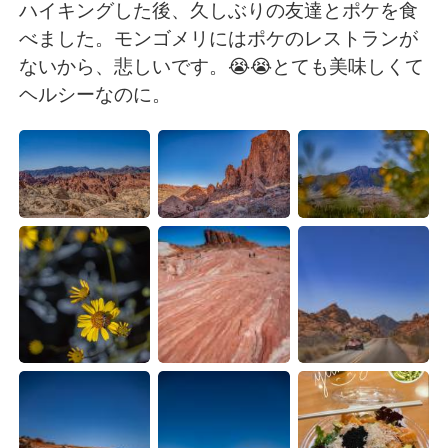
Deutsch
日本語
ハイキングした後、久しぶりの友達とポケを食
べました。モンゴメリにはポケのレストランが
한국어
Русский
ないから、悲しいです。😭😭とても美味しくて
ヘルシーなのに。
ไทย
Indonesia
Italiano
Tiếng Việt
Português