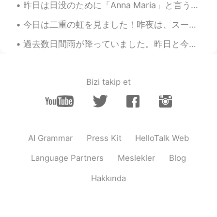
昨日は日没のために「Anna Maria」と言う海辺に行きました。雨が降ってたから日没があまり見えなかった。それでも、色々な面白いことが撮れました。子供の頃から写真を撮ってたけど昨日まで、稲妻の...
今日は二重の虹を見ました！昨夜は、スーパームーンが見えなかったからちょっと悲しかった。虹を見ることの意味をわからないけど見た時、嬉しくなりました。子供みたいかな？雨のあと、虹は現れるから、大丈夫...
過去数日間雨が降っていました。昨日と今日は晴れた日だから良かった！☀️ モモちゃんは裏庭に走って、ドアを見つけられないので、中に入るためにスクリーンを登ってみました。😂 スパイダー猫になったね。🕷🐱
Bizi takip et
AI Grammar
Press Kit
HelloTalk Web
Language Partners
Meslekler
Blog
Hakkında