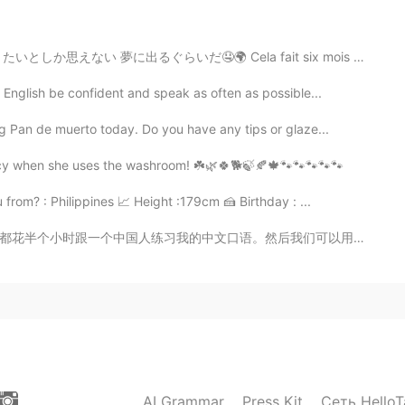
と思う
う
と思う
 Cela fait six mois que le coronavirus a commencé. Ça...
2020.05.12 21:53
nglish be confident and speak as often as possible...
g Pan de muerto today. Do you have any tips or glaze...
になった
ので
、
作
れるのたみに
練習してる。
vacy when she uses the washroom! ☘️🌿🍀🐕🍃🍂🍁🐾🐾🐾🐾🐾
がある
ので作
り方を
練習してる。
rom? : Philippines 📈 Height :179cm 🍰 Birthday : ...
作りました。
ンを作りました。
然后我们可以用英文交流，互相学习彼此的语言！ 谁能满足我的要求？😄 如果你想参加这个计划，请来告诉我你在...
ダッチオーブン
も
使
え
ないと
行
けないのでよい経験に
ッチオーブン
を
使
わ
ないと
い
けないのでよい経験にな
と思う
AI Grammar
Press Kit
Сеть HelloT