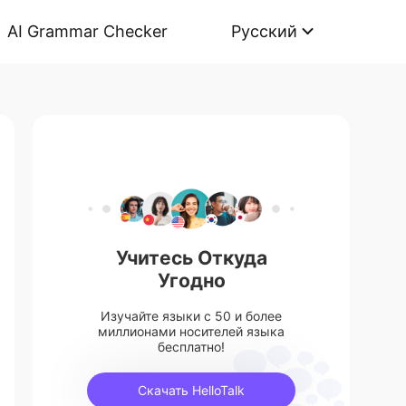
AI Grammar Checker
Русский
Учитесь Откуда
Угодно
Изучайте языки с 50 и более
миллионами носителей языка
бесплатно!
Скачать HelloTalk