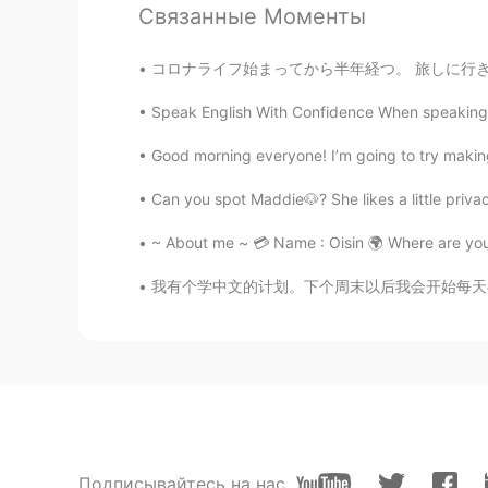
今度もっと難しいパンを作ってみ
る
Связанные Моменты
今度もっと難しいパンを作ってみ
よ
コロナライフ始まってから半年経つ。 旅しに行きたいとしか思えない 夢に出るぐらいだ🤤
Ai
Speak English With Confidence When speaking E
JP
EN
Good morning everyone! I’m going to try makin
最近ア
ー
チザンパンの作り方に興味
Can you spot Maddie🐶? She likes a little pri
最近ア
ル
チザンパンの作り方に興味
~ About me ~ 💳 Name : Oisin 🌍 Where are you f
今日このクランベリーと胡桃パンを
今日
は
このクランベリーと胡桃
の
パ
我有个学中文的计划。下个周末以后我会开始每天都花半个小时跟一个中国人练习我的中文口语。
このパンは優しいパン生地だけど
、
なった。
このパンは優しいパン生地だけどダ
った。
今度もっと難しいパンを作ってみ
る
Подписывайтесь на нас