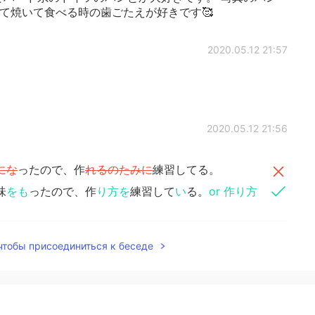
して焼いて食べる時の歯ごたえが好きです🥰
2020.05.12 21:57
2020.05.12 21:56
にな
ったので、作
れるのたみに
練習してる。
味
をも
ったので、作
り方を
練習して
い
る。
or 作り方
ダッチオーブンも使えないと
行
けないのでよい経験に
 чтобы присоединиться к беседе
ダッチオーブンも使えないと
い
けないのでよい経験に