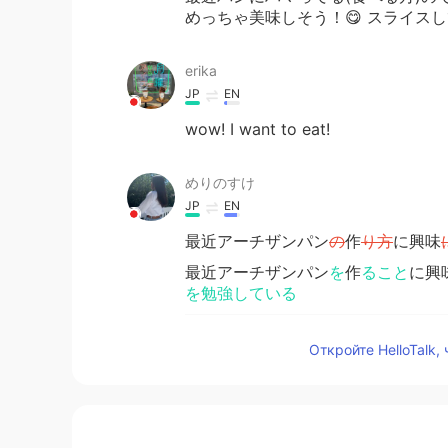
めっちゃ美味しそう！😋 スライス
erika
JP
EN
wow! I want to eat!
めりのすけ
JP
EN
最近アーチザンパン
の
作
り方
に興味
最近アーチザンパン
を
作
ること
に興
を勉強している
このパンは優しいパン生地だけど、
Откройте HelloTalk,
なった。
このパンは優しいパン生地だけど、
なった。