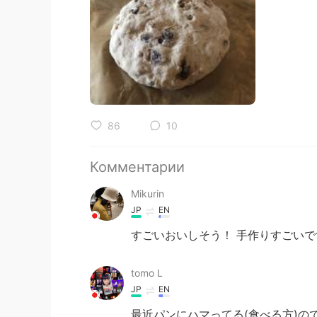
86
10
Комментарии
Mikurin
JP
EN
すごいおいしそう！ 手作りすごいで
tomo L
JP
EN
最近パンにハマってる(食べる方)の