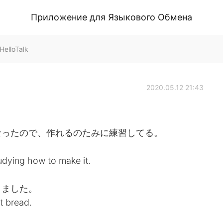
Приложение для Языкового Обмена
HelloTalk
2020.05.12 21:43
なったので、作れるのたみに練習してる。
udying how to make it.
りました。
t bread.