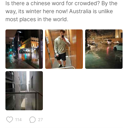
Deutsch
日本語
Is there a chinese word for crowded? By the
way, its winter here now! Australia is unlike
한국어
Русский
most places in the world.
ไทย
Indonesia
Italiano
Türkçe
Tiếng Việt
114
27