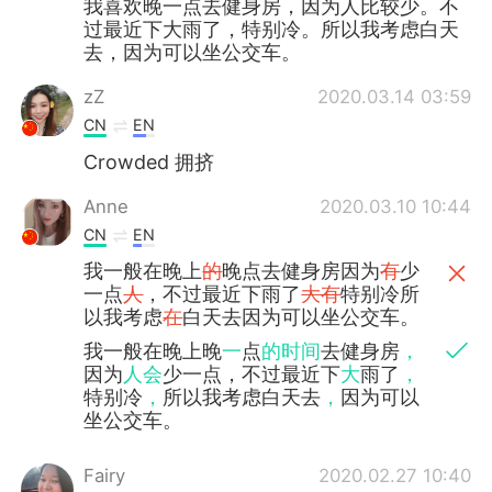
我喜欢晚一点去健身房，因为人比较少。不
过最近下大雨了，特别冷。所以我考虑白天
去，因为可以坐公交车。
zZ
2020.03.14 03:59
CN
EN
Crowded 拥挤
Anne
2020.03.10 10:44
CN
EN
我一般在晚上
的
晚点去健身房因为
有
少
一点
人
，不过最近下雨了
大有
特别冷所
以我考虑
在
白天去因为可以坐公交车。
我一般在晚上晚
一
点
的时间
去健身房
，
因为
人会
少一点，不过最近下
大
雨了
，
特别冷
，
所以我考虑白天去
，
因为可以
坐公交车。
Fairy
2020.02.27 10:40