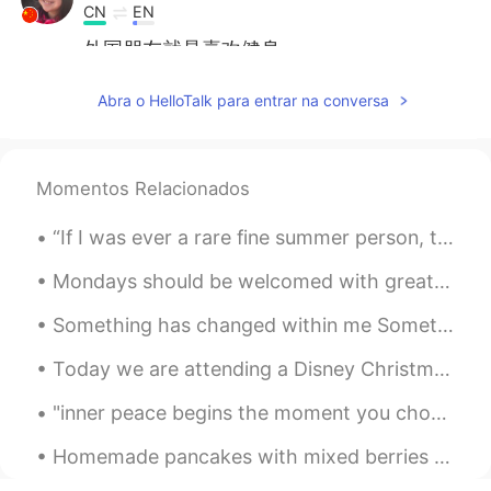
CN
EN
外国朋友就是喜欢健身
swing
2020.02.17 05:23
Abra o HelloTalk para entrar na conversa
CN
EN
我一般在晚上
的晚点
去健身房因为
有
少
一点
人
，不过最近下
雨了
大
有
特别冷所
Momentos Relacionados
以我考虑在白天去因为可以坐公交车。
“If I was ever a rare fine summer person, that's long ago. Most of us are half-and-half. The Augu...
我一般在晚上去健身房
，
因为
人
少一
点，不过最近下大
雨，
特别冷
，
所以我
Mondays should be welcomed with great enthusiasm, enormous hope and a tank full of energy. This s...
考虑在白天去
，
因为可以坐公交车。
Something has changed within me Something is not the same I'm through with playing by The rules o...
Li
2019.12.10 15:58
Today we are attending a Disney Christmas party. Our day started of amazing with breakfast at Bel...
CN
EN
我一般在晚上
的
晚点去健身房因为
有
少
"inner peace begins the moment you choose not to allow another person or event to control your em...
一点
人
，不过最近下雨了
大有
特别冷所
以我考虑
在
白天去因为可以坐公交车。
Homemade pancakes with mixed berries and banana slices ❤️. The best way to start a productive day...
我一般在晚上晚点
的时候
去健身房
，
因