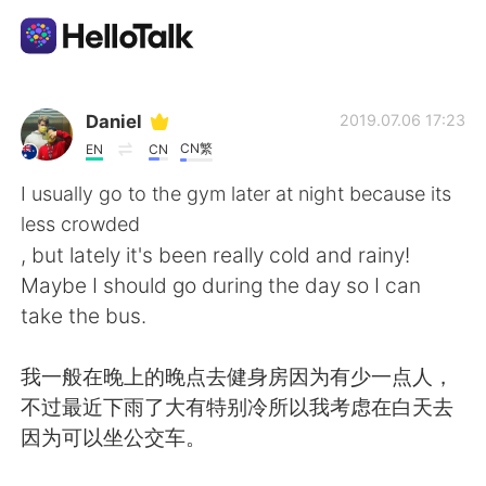
Aplicativo de troca de idioma
Daniel
2019.07.06 17:23
CN繁
EN
CN
AI Grammar Checker
I usually go to the gym later at night because its
less crowded
Português
, but lately it's been really cold and rainy!
Maybe I should go during the day so I can
take the bus.
English
简体中文
我一般在晚上的晚点去健身房因为有少一点人，
繁體中文
Español
不过最近下雨了大有特别冷所以我考虑在白天去
因为可以坐公交车。
العربية
Français