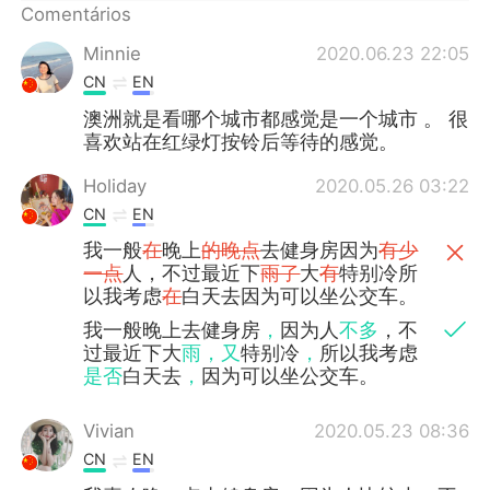
Comentários
Minnie
2020.06.23 22:05
CN
EN
澳洲就是看哪个城市都感觉是一个城市 。 很
喜欢站在红绿灯按铃后等待的感觉。
Holiday
2020.05.26 03:22
CN
EN
我一般
在
晚上
的晚点
去健身房因为
有少
一点
人，不过最近下
雨了
大
有
特别冷所
以我考虑
在
白天去因为可以坐公交车。
我一般晚上去健身房
，
因为人
不多
，不
过最近下大
雨，又
特别冷
，
所以我考虑
是否
白天去
，
因为可以坐公交车。
Vivian
2020.05.23 08:36
CN
EN