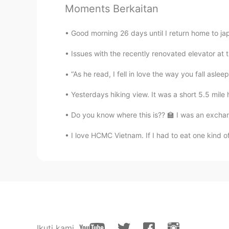
Moments Berkaitan
Janekim
KR
EN
Good morning 26 days until I return home to jap
사내연애 하면 되지요🤔
Issues with the recently renovated elevator a
Veronica
“As he read, I fell in love the way you fall aslee
KR
EN
Yesterdays hiking view. It was a short 5.5 mile hi
원장이 지능적 안티인 듯하네요.😂
Do you know where this is?? 🏫 I was an exchange
Jeong-a Choi
I love HCMC Vietnam. If I had to eat one kind of 
KR
EN
그놈의 남자친구 여자친구...
Rachel
KR
EN
ㅋㅋㅋㅋㅋㅋㅋㅋㅋㅋ cute🤣
Ikuti kami