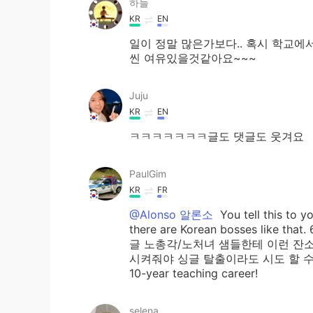
하늘
KR
EN
일이 정말 많은가보다.. 혹시 학교에서
씬 여유있을것같아요~~~
Juju
KR
EN
ㅋㅋㅋㅋㅋㅋㅋ글도 댓글도 웃겨요
PaulGim
KR
FR
@Alonso 알론소
You tell this t
there are Korean bosses l
글 노총각/노처녀 샘들한테 이런 잔
시켜줘야 싱글 탈출이라도 시도 할 수 있잖아요~
10-year teaching career!
selena