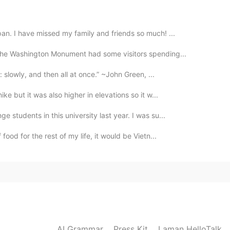
2019.06.27 03:26
an. I have missed my family and friends so much! ...
t the Washington Monument had some visitors spending...
2019.06.27 03:19
p: slowly, and then all at once.” ~John Green, ...
ke but it was also higher in elevations so it w...
 students in this university last year. I was su...
2019.06.27 03:04
food for the rest of my life, it would be Vietn...
2019.06.27 02:49
AI Grammar
Press Kit
Laman HelloTalk