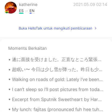
katherine
2021.05.09 02:14
ES
EN
Owww so cute 🥺
Buka HelloTalk untuk mengikuti pembicaraan
Moments Berkaitan
遂に面接を受けました。正直なところ緊張感と不安感があったんですけれども、面接の際に既に乗り越えました。この仕事をゲットすれば私は日本では英語の先生として働けるようになると思います。私は別にお金が...
超眠い〜 今日は少し雪が降った。昨日も少し降ったけど。冬になったね。 クリスマスはもう来週の金曜日やな。 クリスマスに何する？アメリカ人はよく家族と過ごすけど、多くの日本人はクリスマスデート...
Walking on roads of gold: Lately I’ve been admiring all of the posts on HT of Sakura flowers in ...
I can’t sleep so I’ll post pictures from today’s trip to Hilton Head Island, South Carolina. 😎👌☀ ...
Excerpt from Sputnik Sweetheart by Haruki Murakami. Why do people have to be this lonely? What'...
My lunch: fajitas (pronounced fuh hee tuhs) beans and rice, chips and queso (pronounced kay so),...