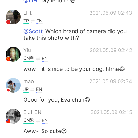
@LIH.
My iPhone 😆
LIH.
2021.05.09 02:43
TR
EN
@Scott
Which brand of camera did you
take this photo with?
Yiu
2021.05.09 02:42
CN粤
EN
wow，it is nice to be your dog, hhha😂
mao
2021.05.09 02:34
JP
EN
Good for you, Eva chan😊
E JHEN
2021.05.09 02:15
CN繁
EN
Aww~ So cute😍