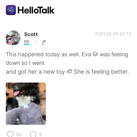
Aplikasi Pertukaran Bahasa
Scott
2021.05.09 02:13
EN
JP
AI Grammar Checker
This happened today as well. Eva 🐶 was feeling
down so I went
Indonesia
and got her a new toy 🦥 She is feeling better.
English
简体中文
繁體中文
Español
العربية
Français
60
9