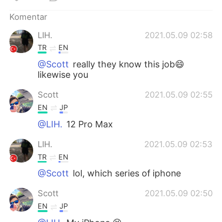
Deutsch
日本語
Komentar
한국어
Русский
LIH.
2021.05.09 02:58
TR
EN
ไทย
Italiano
@Scott
really they know this job😄
likewise you
Türkçe
Tiếng Việt
Scott
2021.05.09 02:55
Português
EN
JP
@LIH.
12 Pro Max
LIH.
2021.05.09 02:53
TR
EN
@Scott
lol, which series of iphone
Scott
2021.05.09 02:50
EN
JP