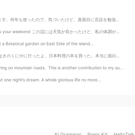
ど、真面目に言語を勉強したいというより、暇つぶしとか友達とか交際相手を探したい人が増えてきたと思います。ま...
 この辺には天気が良かったけど、私の体調が少し良くなかったので家にちょっとだらだらに居る時間を過ごしちゃ...
t a Botanical garden on East Side of the island...
た。本当に面白いですよ。そのあとカフェでケーキを買った。😁 今から仕事に行かなきゃいけないけどめっちゃ眠い...
ain roads. This is another contribution to my summer ...
 one night’s dream. A whole glorious life no more...
AI Grammar
Press Kit
HelloTal