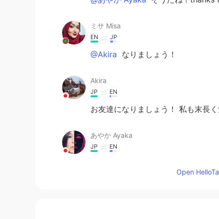
ミサ Misa
EN
JP
@Akira
なりましょう！
Akira
JP
EN
お友達になりましょう！ 私も末長
あやか Ayaka
JP
EN
自分からもメッセージ送ってみたらい
Open HelloTal
iri
JP
EN
お友達になろう！！