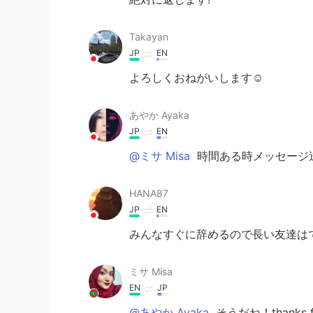
Takayan
JP
EN
よろしくおねがいします☺️
あやか Ayaka
JP
EN
@ミサ Misa
時間ある時メッセージ送
HANA87
JP
EN
みんなすぐに辞めるので長い友達はで
ミサ Misa
EN
JP
@あやか Ayaka
そうだね！thanks for