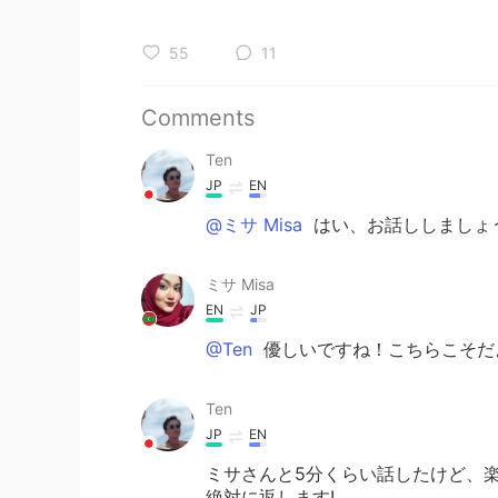
55
11
Comments
Ten
JP
EN
@ミサ Misa
はい、お話ししましょう
ミサ Misa
EN
JP
@Ten
優しいですね！こちらこそだよ
Ten
JP
EN
ミサさんと5分くらい話したけど、楽
絶対に返します!