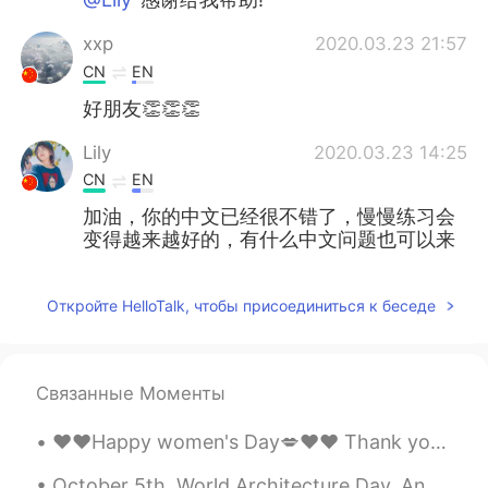
xxp
2020.03.23 21:57
CN
EN
好朋友👏👏👏
Lily
2020.03.23 14:25
CN
EN
加油，你的中文已经很不错了，慢慢练习会
变得越来越好的，有什么中文问题也可以来
问我，毕竟我想以后成为一个不错的国际汉
语教师😊😊😊继续努力哟！
Откройте HelloTalk, чтобы присоединиться к беседе
Lily
2020.03.23 14:22
CN
EN
我来中
过得
时候，交中国朋友
很
难了。
Связанные Моменты
我来中
国的
时候，交中国朋友
太
难了。
❤️❤️Happy women's Day💋❤️❤️ Thank you for those who wished me and I'm sorry that I didn't know th...
因为，沟通
太
难
了
。
October 5th, World Architecture Day. And throwback as I did a silent contemplation while takin' t...