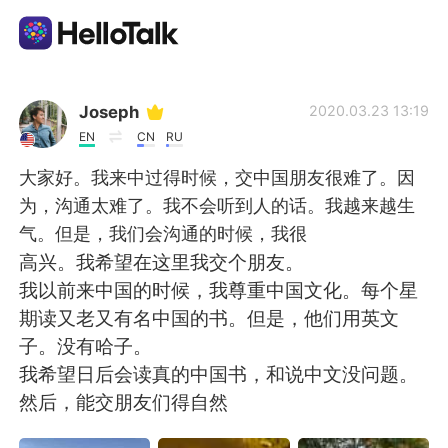
Приложение для Языкового Обмена
Joseph
2020.03.23 13:19
EN
CN
RU
AI Grammar Checker
大家好。我来中过得时候，交中国朋友很难了。因
为，沟通太难了。我不会听到人的话。我越来越生
Русский
气。但是，我们会沟通的时候，我很
高兴。我希望在这里我交个朋友。
我以前来中国的时候，我尊重中国文化。每个星
English
简体中文
期读又老又有名中国的书。但是，他们用英文
子。没有哈子。
繁體中文
Español
我希望日后会读真的中国书，和说中文没问题。
然后，能交朋友们得自然
العربية
Français