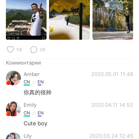
Deutsch
日本語
한국어
ไทย
Indonesia
Italiano
Türkçe
Tiếng Việt
58
39
Комментарии
Português
Amber
2020.05.01 11:48
CN
EN
你真的很帅
Emily
2020.04.11 14:53
CN
EN
Cute boy
Lily
2020.03.24 12:45