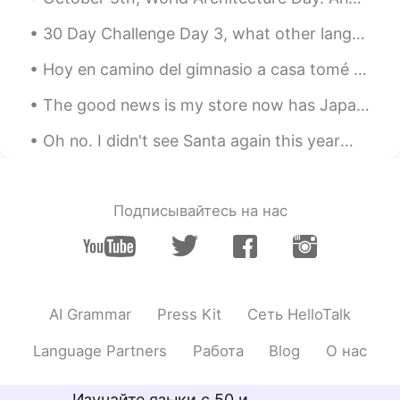
因为，沟通
很
难。
30 Day Challenge Day 3, what other languages do you speak/want to speak? 现在我只会说英语和一点汉语。除了汉语和他加禄语...
我不
会听到人
的话。
Hoy en camino del gimnasio a casa tomé unas fotos de un campo. Siempre paso por allí pero hoy el ...
我
听
不
太懂他们说
的话。
The good news is my store now has Japanese Kobe Wagu😁 The bad news is at $30 a pound/$66 kilogram...
我越来越
生
气。
Oh no. I didn't see Santa again this year😕. But I know he was here because someone drank all the...
我越来越
丧
气。
但是，我们
会
沟通的时候，我很高兴。
Подписывайтесь на нас
但是，
当
我们
有
沟通的时候，我
就
很高
兴。
我希望在这里我交个朋友。
我希望在这里我
能
交
到几
个朋友。
AI Grammar
Press Kit
Сеть HelloTalk
我以前来中国的时候，我
尊重
中国文
Language Partners
Работа
Blog
О нас
化。
我以前来中国的时候，我
喜爱
中国文
Изучайте языки с 50 и