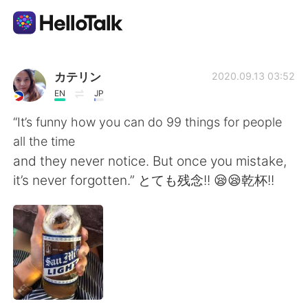
語学交換アプリ
カテリン
2020.09.13 03:52
EN
JP
AI Grammar Checker
“It’s funny how you can do 99 things for people
all the time
日本語
and they never notice. But once you mistake,
it’s never forgotten.” とても残念!! 😪😪乾杯!!
English
简体中文
繁體中文
Español
العربية
Français