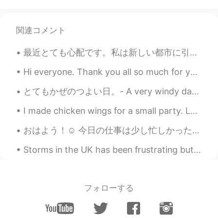
関連コメント
最近とても心配です。私は新しい都市に引っ越して、新しい学校と新しい仕事を始めなければなりません。私は一人でいるのが怖くて、すべてが不可能だと感じています。しかし、今日私はこの蝶を一人で見ました、...
Hi everyone. Thank you all so much for your ongoing patience. Sometimes our schedules are diffic...
とてもかぜのつよい日。- A very windy day. I have quite a few observations to share today, so let me break i...
I made chicken wings for a small party. Lemon pepper and garlic parmesan. It was gone in 5 minu...
おはよう！☺️ 今日の仕事は少し忙しかった！😖でも今は週末だ！🥳良かった！😭疲れた！😱今週は忙しかった！🥺リラックスする！🤩楽しみ！🤭 週末で僕は音楽を聴いて、ゲームをして、日本語を勉強する...
Storms in the UK has been frustrating but it feels like its my aura to others atm... 😩 But I when...
フォローする