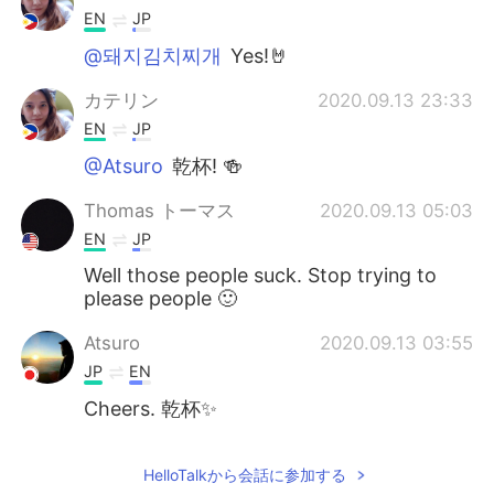
EN
JP
@돼지김치찌개
Yes!🤘
カテリン
2020.09.13 23:33
EN
JP
@Atsuro
乾杯! 🍻
Thomas トーマス
2020.09.13 05:03
EN
JP
Well those people suck. Stop trying to
please people 🙂
Atsuro
2020.09.13 03:55
JP
EN
Cheers. 乾杯✨
HelloTalkから会話に参加する