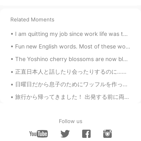
Related Moments
I am quitting my job since work life was too hard and about to go on an adventure... 🌎🚘 There is...
Fun new English words. Most of these words won’t be found in most dictionaries so good luck trans...
The Yoshino cherry blossoms are now blooming in Maryland. These trees provide serenity amidst the...
正直日本人と話したり会ったりするのに…飽きたというか、そこによる疲れが溜まってきました。長続きしたいことがほとんとですし、話さなくなったら"やっぱり表層的な関係しか築けることが出来ない"と絶望し...
日曜日だから息子のためにワッフルを作った Today is Sunday, so I made waffles for my son バニラアイスをかけて食べたので、とても嬉しそうと思った H...
旅行から帰ってきました！ 出発する前に両親にネコを預けた。3週間くらい私のネコが犬２匹と猫１匹と暮らしてて、ネコちゃんが恐れをなした😓 。でも旅行から帰ったら、ネコちゃんが両親の犬と猫と仲良く...
Follow us