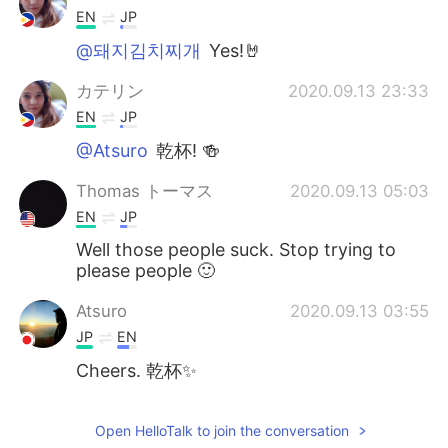
EN
JP
@돼지김치찌개
Yes!🤘
カテリン
2020.09.13 23:33
EN
JP
@Atsuro
乾杯! 🍻
Thomas トーマス
2020.09.13 05:03
EN
JP
Well those people suck. Stop trying to
please people 🙂
Atsuro
2020.09.13 03:55
JP
EN
Cheers. 乾杯✨
Open HelloTalk to join the conversation