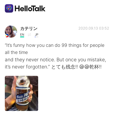
Language Exchange App
カテリン
2020.09.13 03:52
EN
JP
AI Grammar Checker
“It’s funny how you can do 99 things for people
all the time
English
and they never notice. But once you mistake,
it’s never forgotten.” とても残念!! 😪😪乾杯!!
简体中文
繁體中文
Español
العربية
Français
Deutsch