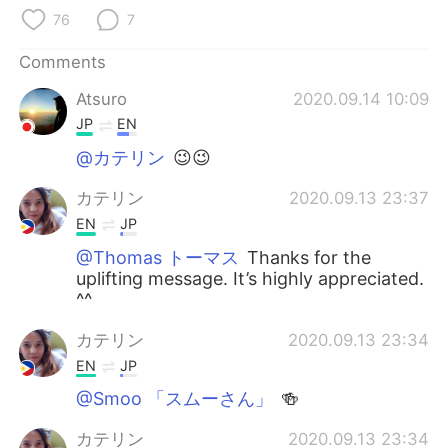
日本語
한국어
76
7
Русский
ไทย
Comments
Atsuro
2020.09.14 10:09
Indonesia
Italiano
JP
EN
Türkçe
Tiếng Việt
@カテリン
😉😉
カテリン
2020.09.13 23:37
Português
EN
JP
@Thomas トーマス
Thanks for the
uplifting message. It’s highly appreciated.
^^
カテリン
2020.09.13 23:34
EN
JP
@Smoo 「スムーさん」
🍻
カテリン
2020.09.13 23:34