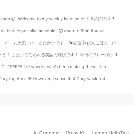
2020.02.02 10:22
さい。
ends 😄, Welcome to my weekly learning of 🇰🇷🇯🇵🇷🇺 ❓...
ture here especially mountains 🥰 #nature #fun #beaut...
2020.02.02 10:19
 ぱんごはん は ちょっと おそくなって．😅 ベジタリアン ぱんごはんできた．😮‍💨😝 はじめてです....
やドラッグストアを周りましたが、売り切れでした。
！ 今日のフレーズは there's no free lunch / (there's no such thi...
ることもありそうなので注意して下さい🤗
O CUTEEEEE 🥺 I wonder who’s been making these, it m...
2020.02.02 10:18
ry together. 💗 However, I sense that Gary would rat...
2020.02.02 10:18
AI Grammar
Press Kit
Laman HelloTalk