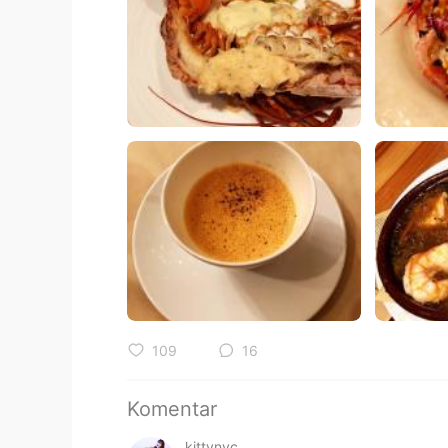
109
16
Komentar
kittynyc