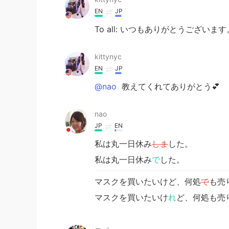
EN
JP
To all: いつもありがとうございます
kittynyc
EN
JP
@nao
教えてくれてありがとう💕
nao
JP
EN
私は丸一日休み
しま
した。
私は丸一日休み
で
した。
マスクを買いたいけど、何処
で
も売
マスクを買いたいけ
れ
ど、何処も売