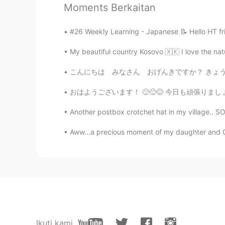
Sayuri
Moments Berkaitan
JP
EN
手洗いとうがいをこまめにしてくだ
#26 Weekly Learning - Japanese 📝 Hello HT fri
My beautiful country Kosovo 🇽🇰 I love the na
Saki
JP
EN
こんにちは みなさん おげんきですか？ きょう の お天気 は あたかいです．🌤😄👏
私の地域でも5つのホームセンター
おはようございます！ 🙂🙂😊 今日も頑張りましょう！ またよく使われる英語の表現です
Amazonとかでも値段が上がって
Another postbox crotchet hat in my village.. S
nozomi
Aww...a precious moment of my daughter and Ga
JP
EN
4枚目の写真はスープ？？
nozomi
JP
EN
私は丸一日休み
し
ました。
Ikuti kami