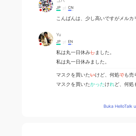
コバ
JP
CN
こんばんは、少し高いですがメルカ
Yu
JP
EN
私は丸一日休み
し
ました。
私は丸一日休みました。
マスクを買いた
い
けど、何処
で
も売
マスクを買いた
かった
け
れ
ど、何処
miki
Buka HelloTalk 
JP
EN
私も5件のお店をまわりましたが、完