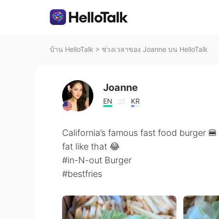
บ้าน HelloTalk
>
ช่วงเวลาของ Joanne บน HelloTalk
Joanne
EN
KR
California’s famous fast food burger 🍔
fat like that 😂
#in-N-out Burger
#bestfries