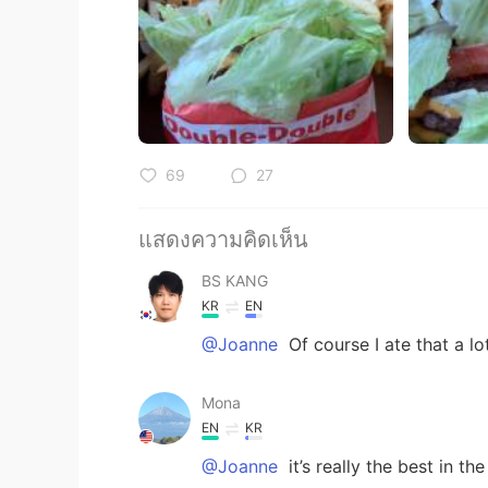
69
27
แสดงความคิดเห็น
BS KANG
KR
EN
@Joanne
Of course I ate that a lo
Mona
EN
KR
@Joanne
it’s really the best in th