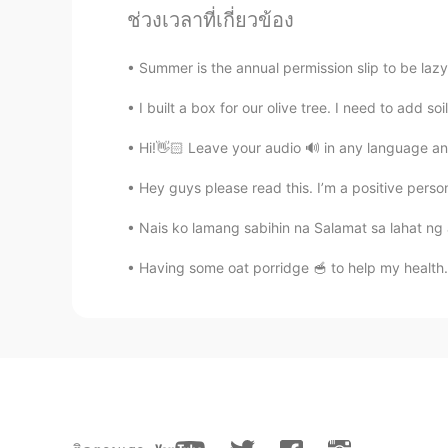
@Tae
fries are not mine haha i wi
ช่วงเวลาที่เกี่ยวข้อง
Joanne
Summer is the annual permission slip to be lazy
EN
KR
I built a box for our olive tree. I need to add soil
@每日悠闲文文
yep protein style..
Hi!👋🏻 Leave your audio 🔊 in any language and
Joanne
Hey guys please read this. I’m a positive person, 
EN
KR
@Rong
yes and especially when y
Nais ko lamang sabihin na Salamat sa lahat ng a
Having some oat porridge 🥣 to help my health. M
Joanne
EN
KR
@ChinaPlayer
it’s considered one 
蒲先森
CN
EN