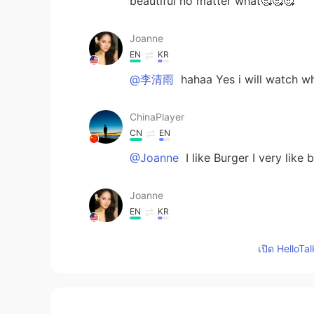
beautiful no matter what🥰🥰🥰
Joanne
EN
KR
@李清雨
hahaa Yes i will watch wh
ChinaPlayer
CN
EN
@Joanne
I like Burger I very like
Joanne
EN
KR
@BS KANG
did you like it?
เปิด HelloTa
Joanne
EN
KR