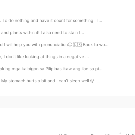
sh I could eat them haha but I choose not to 😬😁
2021.05.07 05:56
. To do nothing and have it count for something. T...
 and plants within it! I also need to stain t...
 😋😋☺️🥰
 I will help you with pronunciation🙂 🇱🇷 Back to wo...
2021.05.07 05:54
I don’t like looking at things in a negative ...
ou’re really hungry hahaha 😋🤗😂
king mga kaibigan sa Pilipinas ikaw ang ilan sa pi...
y stomach hurts a bit and I can’t sleep well 🥲. ...
2021.05.07 05:54
of the best in the West side state side ☺️😋😋😋🍔
2021.05.07 05:53