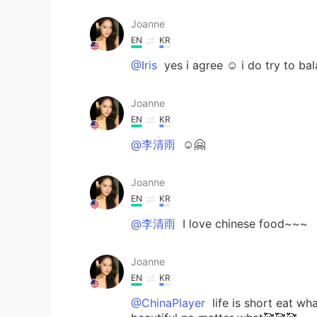
Joanne
EN
KR
@Iris
yes i agree ☺️ i do try to b
Joanne
EN
KR
@李清雨
☺️🤗
Joanne
EN
KR
@李清雨
I love chinese food~~~
Joanne
EN
KR
@ChinaPlayer
life is short eat wh