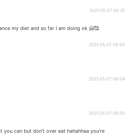
2021.05.07 06:25
alance my diet and so far I am doing ok 🤗🥰
2021.05.07 06:05
2021.05.07 06:04
2021.05.07 06:00
at you can but don’t over eat hahahhaa you’re