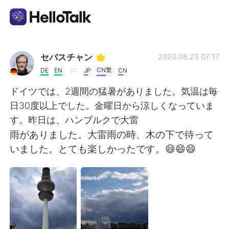
Language Exchange App
セバスチャン
2020.08.23 07:17
CN繁
DE
EN
JP
CN
AI Grammar Checker
ドイツでは、2週間の猛暑がありました。気温は毎
日30度以上でした。金曜日から涼しくなっていま
English
す。昨日は、ハンブルクで大雷
雨がありました。大雷雨の時、木の下で待って
いました。とても楽しかったです。😄😄😄
简体中文
繁體中文
Español
العربية
Français
Deutsch