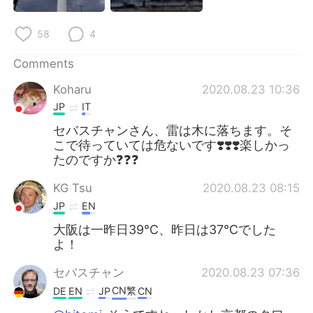
日本語
한국어
58
4
Русский
ไทย
Comments
Indonesia
Italiano
Koharu
2020.08.23 10:36
JP
IT
Türkçe
Tiếng Việt
セバスチャンさん、雷は木に落ちます。そ
Português
こで待っていては危ないです❣️❣️❣️楽しかっ
たのですか❓❓❓
KG Tsu
2020.08.23 08:15
JP
EN
大阪は一昨日39℃、昨日は37℃でした
よ！
セバスチャン
2020.08.23 07:36
CN繁
DE
EN
JP
CN