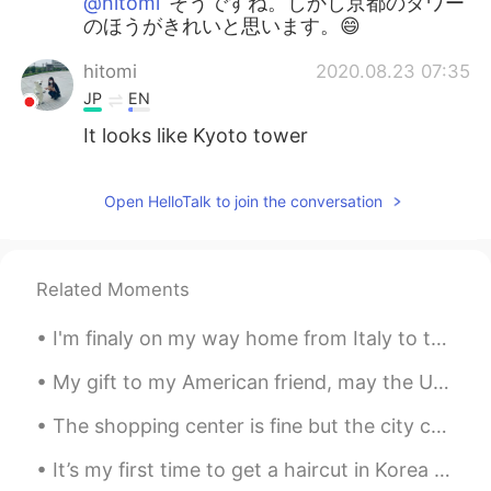
@hitomi
そうですね。しかし京都のタワー
のほうがきれいと思います。😄
hitomi
2020.08.23 07:35
JP
EN
It looks like Kyoto tower
Open HelloTalk to join the conversation
Related Moments
I'm finaly on my way home from Italy to the Netherlands but I'm so tired😭 I managed to take this...
My gift to my American friend, may the US and China both be successful and emerge a friends in th...
The shopping center is fine but the city center oh my god what a chaos! 😂😂 Way too many people an...
It’s my first time to get a haircut in Korea and one of the first times my hair has been this sho...