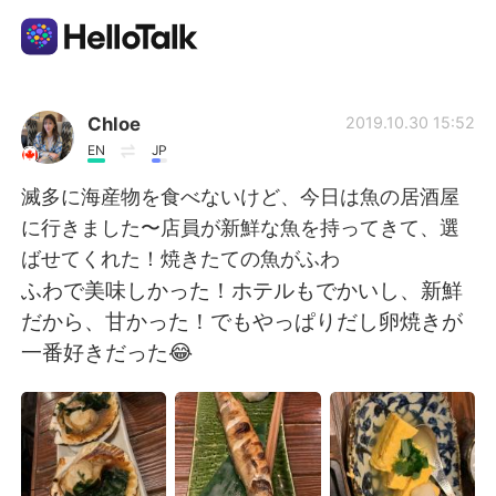
Dil Değişimi Uygulaması
Chloe
2019.10.30 15:52
EN
JP
AI Grammar Checker
滅多に海産物を食べないけど、今日は魚の居酒屋
に行きました〜店員が新鮮な魚を持ってきて、選
Türkçe
ばせてくれた！焼きたての魚がふわ
ふわで美味しかった！ホテルもでかいし、新鮮
だから、甘かった！でもやっぱりだし卵焼きが
English
简体中文
一番好きだった😂
繁體中文
Español
العربية
Français