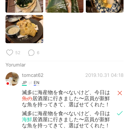
Deutsch
日本語
한국어
Русский
ไทย
Indonesia
Italiano
Tiếng Việt
52
6
Português
Yorumlar
tomcat62
2019.10.31 04:18
JP
EN
滅多に海産物を食べないけど、今日は
魚の
居酒屋に行きました〜店員が新鮮
な魚を持ってきて、選ばせてくれた！
滅多に海産物を食べないけど、今日は
海鮮
居酒屋に行きました〜店員が新鮮
な魚を持ってきて、選ばせてくれた！