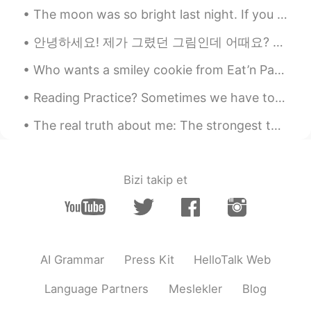
The moon was so bright last night. If you think about it, even when we’re so far away, when we lo...
안녕하세요! 제가 그렸던 그림인데 어때요? ☺️ 한국어 글은 인스타그램에서 ‘@lii_byel’이라는 분의 프로파일에서 봤습니다! 😊 그리고 제가 이 포스트에서 이 글을 영어...
Who wants a smiley cookie from Eat’n Park? We don’t have that restaurant in my area but my cousin...
Reading Practice? Sometimes we have to let go of what’s killing us, even if it’s killing us to ...
The real truth about me: The strongest thing for him is "Love" (But she hate it)... She's fed u...
Bizi takip et
AI Grammar
Press Kit
HelloTalk Web
Language Partners
Meslekler
Blog