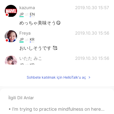
kazuma
2019.10.30 15:57
JP
EN
めっちゃ美味そう😋
Freya
2019.10.30 15:56
JP
KR
おいしそうです 🥰
いたた みこ
2019.10.30 15:56
JP
KR
カマスの塩焼き美味しそうですね ホテル→
Sohbete katılmak için HelloTalk'u aç
ホタテ
İlgili Dil Anlar
I’m trying to practice mindfulness on here. I always have a sudden urge to respond back to someon...