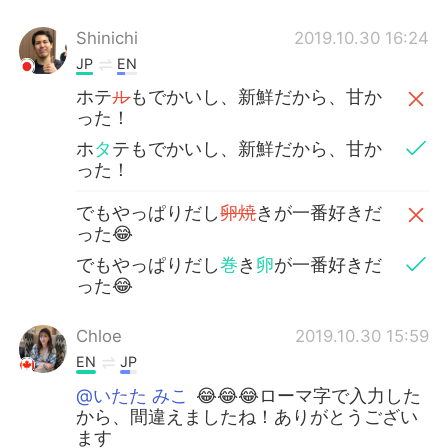
Shinichi
2019.10.30 16:24
JP
EN
ホテ
ル
もでかいし、新鮮だから、甘か
った！
ホ
タ
テもでかいし、新鮮だから、甘か
った！
でもやっぱりだし
卵焼
きが一番好きだ
った😂
でもやっぱりだし
巻
き
卵
が一番好きだ
った😂
Chloe
2019.10.30 15:59
EN
JP
@いたた みこ
😂😂😂ローマ字で入力した
から、間違えましたね！ありがとうござい
ます