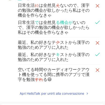
日常生活
に
は全然見
え
ないので、漢字
の勉強の機会が欲しかったら私はその
機会を作らなきゃ
日常生活
で
は全然見
る機会が
ないの
で、漢字の勉強の機会が欲しかったら
私はその機会を作らなきゃ
最近、私の好きなテ
ク
ストから漢字の
勉強のためアプリに入れた
最近、私の好きなテ
キ
ストから漢字の
勉強のためアプリに入れた
空いてる時間やカーディオワークアウ
ト機を使ってる間に携帯のアプリで漢
字を勉強
すれ
る😆
空いてる時間やカーディオワークアウ
ト機を使ってる間に携帯のアプリで漢
Apri HelloTalk per unirti alla conversazione
字を勉強
でき
る😆