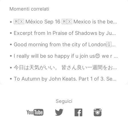
Mika
2020.10.03 02:59
Momenti correlati
JP
EN
頑張ってね！
🇲🇽 México Sep 16 🇲🇽 Mexico is the best place to be on September 16, Mexican Independence Day. Th...
Excerpt from In Praise of Shadows by Jun'ichirō Tanizaki. The female puppets consist only of a h...
Good morning from the city of London🇬🇧🙋‍♀️ An amazing day always starts with a smile, we don’t ha...
I really will be so happy if u join us😍 we r use English almost of time so you can improve your E...
今日は天気がいい。 皆さん良い一週間をお過ごしください！ The weather is beautiful today. I hope you all are having a great w...
To Autumn by John Keats. Part 1 of 3. Season of mists and mellow fruitfulness Close bosom-fri...
Seguici