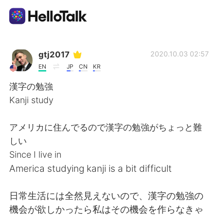
App di scambio linguistico
gtj2017
2020.10.03 02:57
EN
JP
CN
KR
AI Grammar Checker
漢字の勉強
Kanji study
Italiano
アメリカに住んでるので漢字の勉強がちょっと難
しい
English
简体中文
Since I live in
America studying kanji is a bit difficult
繁體中文
Español
日常生活には全然見えないので、漢字の勉強の
العربية
Français
機会が欲しかったら私はその機会を作らなきゃ