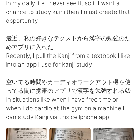
Deutsch
日本語
In my daily life I never see it, so if I want a
chance to study kanji then I must create that
한국어
Русский
opportunity
ไทย
Indonesia
最近、私の好きなテクストから漢字の勉強のた
めアプリに入れた
Türkçe
Tiếng Việt
Recently, I pull the Kanji from a textbook I like
into an app I use for kanji study
Português
空いてる時間やカーディオワークアウト機を使
ってる間に携帯のアプリで漢字を勉強すれる😆
In situations like when I have free time or
when I do cardio at the gym on a machine I
can study Kanji via this cellphone app