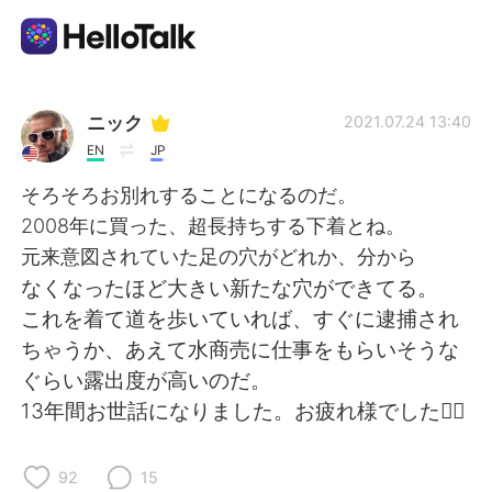
App di scambio linguistico
ニック
2021.07.24 13:40
EN
JP
AI Grammar Checker
そろそろお別れすることになるのだ。
2008年に買った、超長持ちする下着とね。
Italiano
元来意図されていた足の穴がどれか、分から
なくなったほど大きい新たな穴ができてる。
これを着て道を歩いていれば、すぐに逮捕され
English
简体中文
ちゃうか、あえて水商売に仕事をもらいそうな
ぐらい露出度が高いのだ。
繁體中文
Español
13年間お世話になりました。お疲れ様でした🙇‍♂️
العربية
Français
92
15