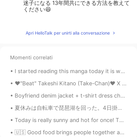
迷子になる 13年間共にできる方法を教えて
ください😆
Nap
2021.07.24 14:01
JP
EN
Apri HelloTalk per unirti alla conversazione
面白い😂 おつかれさまでした🙇‍♂️
Sally
2021.07.24 13:52
Momenti correlati
JP
EN
別れがつらい😢
I started reading this manga today it is written by my favourite manga author she is so talented ...
בואו נפרק את הממשלות
2021.07.24 13:47
❤"Beat" Takeshi Kitano (Take-Chan)❤ X ❤Lu...
KR
EN
Boyfriend denim jacket + t-shirt dress checked! Fashion is all about mixing confidence, creativit...
悲しいですね
夏休みは自転車で琵琶湖を回った。4日掛かった😜。自然やお寺がきれいだった。足が痛いですが私は嬉しいよ。 _____________________________________ For th...
mie
2021.07.24 13:45
Today is really sunny and hot for once! This is the town centre/ town. This is a monument that ce...
JP
EN
下着も本望ですね✨おつかれさまでした。
🇺🇸 Good food brings people together and nourishes the soul. 🇯🇵 美味しい料理は人々を結びつけ、魂に栄養を与えます。 🇨🇳 美...