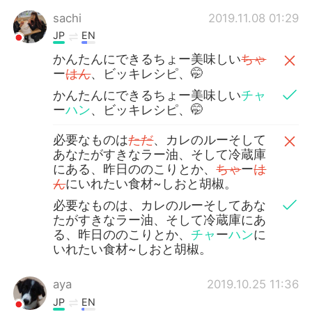
sachi
2019.11.08 01:29
JP
EN
かんたんにできるちょー美味しい
ちゃ
ー
はん
、ビッキレシピ、🤭
かんたんにできるちょー美味しい
チャ
ー
ハン
、ビッキレシピ、🤭
必要なものは
ただ
、カレのルーそして
あなたがすきなラー油、そして冷蔵庫
にある、昨日ののこりとか、
ちゃ
ー
は
ん
にいれたい食材~しおと胡椒。
必要なものは、カレのルーそしてあな
たがすきなラー油、そして冷蔵庫にあ
る、昨日ののこりとか、
チャ
ー
ハン
に
いれたい食材~しおと胡椒。
aya
2019.10.25 11:36
JP
EN