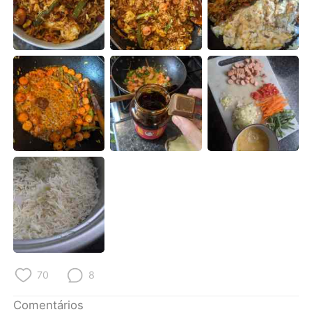
Deutsch
日本語
한국어
Русский
ไทย
Indonesia
Italiano
Türkçe
Tiếng Việt
70
8
Comentários