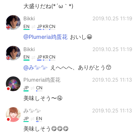
大盛りだね(*´ω｀*)
Bikki
2019.10.25 11:19
EN
JP
KR
CN
@Plumeria鸡蛋花
おいし😀
Bikki
2019.10.25 11:19
EN
JP
KR
CN
@み𓅰𓅰
えへへへ、ありがとう😙
Plumeria鸡蛋花
2019.10.25 11:13
JP
CN
美味しそう〜🤤
み𓅰𓅰
2019.10.25 11:13
JP
EN
美味しそう😋😋😋