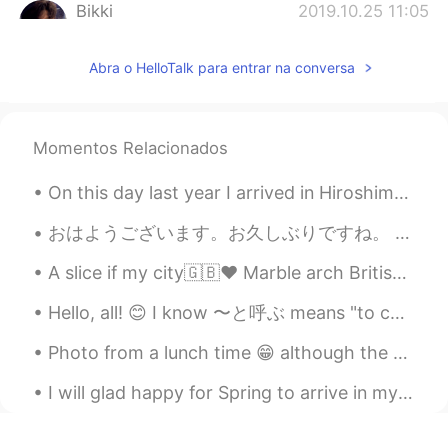
Bikki
2019.10.25 11:05
EN
JP
KR
CN
@HIROSHI
美味しいです、ためしてくださ
Abra o HelloTalk para entrar na conversa
いー☺️
HIROSHI
2019.10.25 10:59
Momentos Relacionados
JP
EN
It must be delicious.
On this day last year I arrived in Hiroshima for the first time. It is a beautiful city ❤️❤️😢 My...
おはようございます。お久しぶりですね。 先週月曜日にoxfordに行って大学院の友達に合いました。あの日は町を散歩してランチをたべました。ランチはWasabiのレストランに行ってご飯を食べました...
A slice if my city🇬🇧❤️ Marble arch British museum Westminster palace Trafalgar square Tower of ...
Hello, all! 😊 I know 〜と呼ぶ means "to call someone ~" but what does 〜として呼ぶ mean? I don't usually h...
Photo from a lunch time 😁 although the weather looks nice, I kinda wish there's snow everywhere l...
I will glad happy for Spring to arrive in my state. I want to go hiking in the forest and visit s...