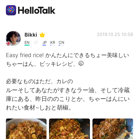
Aplicativo de troca de idioma
Bikki
2019.10.25 10:58
EN
JP
KR
CN
AI Grammar Checker
Easy fried rice! かんたんにできるちょー美味しい
ちゃーはん、ビッキレシピ、🤭
Português
必要なものはただ、カレの
ルーそしてあなたがすきなラー油、そして冷蔵
English
简体中文
庫にある、昨日ののこりとか、ちゃーはんにい
れたい食材~しおと胡椒。
繁體中文
Español
العربية
Français