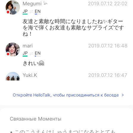
Megumi 𓅫
2019.07.12 22:02
JP
EN
友達と素敵な時間になりましたね✨ギター
を海で弾くお友達も素敵なサプライズです
ね！
mari
2019.07.12 16:48
JP
EN
きれい🤗
Yuki.K
2019.07.12 16:47
JP
EN
めっちゃきれいですね🥺
Откройте HelloTalk, чтобы присоединиться к беседе
舞 Mai
2019.07.12 16:43
JP
EN
Связанные Моменты
素敵な夕焼けですね😊🌅
このこうえんはしゅうまつになるととてもにんきがあります。- This park is very popular on weekends. The series continues (June ...