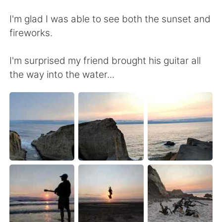
Deutsch
日本語
I'm glad I was able to see both the sunset and
한국어
ไทย
fireworks.
Indonesia
Italiano
I'm surprised my friend brought his guitar all
the way into the water...
Türkçe
Tiếng Việt
Português