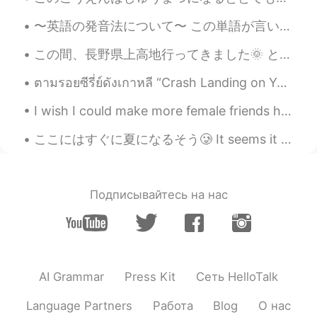
〜英語の発音法について〜 この単語が言いにくい！」や、「この言葉が伝わらなかった！」などと英語の発音に苦労している方の話をよく聞きます。私の考えでは、「カタカナ」や学校で日本人の教師から学ぶ「...
この間、長野県上高地行ってきました🌞 とても素敵な景色でした。登山格好で行きましたが、意外と観光地らしくてとても軽装備で来ている方がほとんどでした😯 初日は雨の中、大正池まで歩きました🌧️２日目...
ตามรอยซีรี่ย์ดังเกาหลี “Crash Landing on You” 😁😁 사랑의 불시착 Landing Stage, Lake Brienz, Harbor Isel...
I wish I could make more female friends here!🎀 But it’s too bad~ Because it seems like they want ...
ここにはすぐに夏になるそう🥲 It seems it will be summer here very soon 日焼けにならないように頑張ろう Let’s try and avoid get...
Подписывайтесь на нас
AI Grammar
Press Kit
Сеть HelloTalk
Language Partners
Работа
Blog
О нас