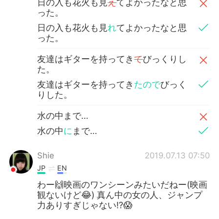
日の入も花火も見
え
てよかったなと思
った。
日の入も花火も見
れ
てよかったなと思
った。
友達はギターを持ってき
て
びっくりし
た。
友達はギターを持ってき
たので
びっく
りした。
水の中まで…
水の中
に
まで…
Shie
2019.07.13 07:50
JP
EN
わー🙌映画のワンシーンみたいだねー(映画
観ないけど😂) 真ん中の女の人、ジャンプ
力ありすぎじゃない!?😱