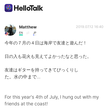
Приложение для Языкового Обмена
Matthew
2019.07.12 16:40
EN
JP
AI Grammar Checker
今年の７月の４日は海岸で友達と遊んだ！
Русский
日の入も花火も見えてよかったなと思った。
友達はギターを持ってきてびっくりし
English
简体中文
た。水の中まで…
繁體中文
Español
For this year's 4th of July, I hung out with my
العربية
Français
friends at the coast!