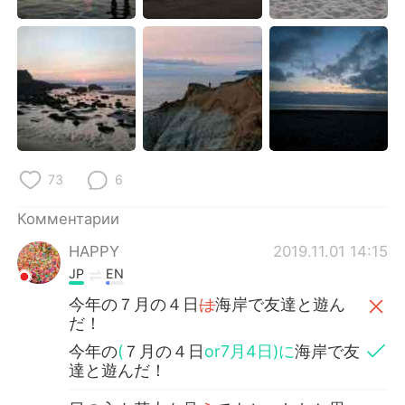
73
6
Комментарии
HAPPY
2019.11.01 14:15
JP
EN
今年の７月の４日
は
海岸で友達と遊ん
だ！
今年の
(
７月の４日
or7月4日)に
海岸で友
達と遊んだ！