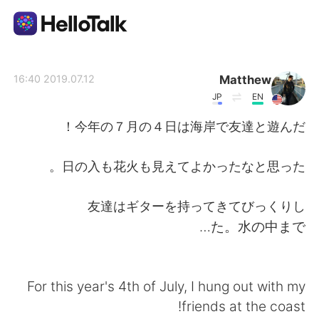
تطبيق تبادل اللغة
Matthew
2019.07.12 16:40
JP
EN
AI Grammar Checker
今年の７月の４日は海岸で友達と遊んだ！
العربية
日の入も花火も見えてよかったなと思った。
友達はギターを持ってきてびっくりし
English
简体中文
た。水の中まで…
繁體中文
Español
For this year's 4th of July, I hung out with my
Français
Deutsch
friends at the coast!