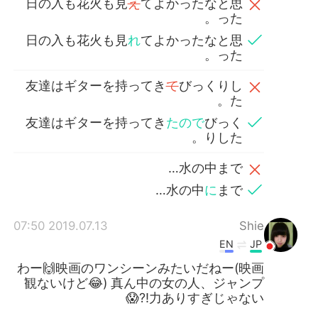
日の入も花火も見
え
てよかったなと思
った。
日の入も花火も見
れ
てよかったなと思
った。
友達はギターを持ってき
て
びっくりし
た。
友達はギターを持ってき
たので
びっく
りした。
水の中まで…
水の中
に
まで…
2019.07.13 07:50
Shie
EN
JP
わー🙌映画のワンシーンみたいだねー(映画
観ないけど😂) 真ん中の女の人、ジャンプ
力ありすぎじゃない!?😱