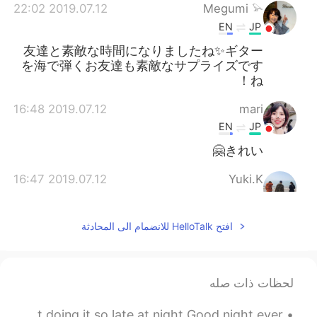
2019.07.12 22:02
Megumi 𓅫
EN
JP
友達と素敵な時間になりましたね✨ギター
を海で弾くお友達も素敵なサプライズです
ね！
2019.07.12 16:48
mari
EN
JP
きれい🤗
2019.07.12 16:47
Yuki.K
EN
JP
めっちゃきれいですね🥺
افتح HelloTalk للانضمام الى المحادثة
2019.07.12 16:43
舞 Mai
EN
JP
لحظات ذات صله
素敵な夕焼けですね😊🌅
I just finished sorting through my photos... I regret doing it so late at night Good night ever...