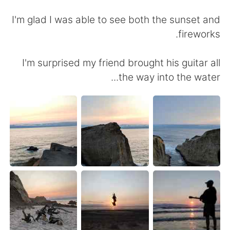
日本語
한국어
I'm glad I was able to see both the sunset and
Русский
ไทย
fireworks.
Indonesia
Italiano
I'm surprised my friend brought his guitar all
the way into the water...
Türkçe
Tiếng Việt
Português