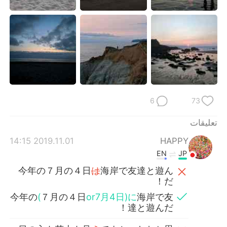
6
73
تعليقات
2019.11.01 14:15
HAPPY
EN
JP
今年の７月の４日
は
海岸で友達と遊ん
だ！
今年の
(
７月の４日
or7月4日)に
海岸で友
達と遊んだ！