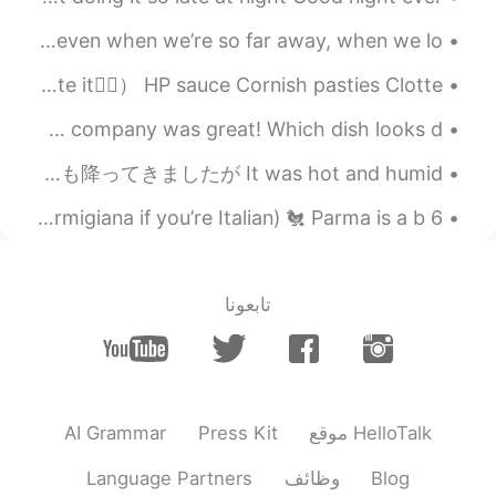
The moon was so bright last night. If you think about it, even when we’re so far away, when we lo...
Typically British🇬🇧😁 Marmite( you either love it or hate it🤷‍♀️） HP sauce Cornish pasties Clotte...
Had to say goodbye to a friend and coworker! The dinner and company was great! Which dish looks d...
今日は家族とプールに行ってきました。 Today, I went to the pool with my family. 蒸し暑く雨も降ってきましたが It was hot and humid...
6 Aussie Foods 🇦🇺 (Hot Foods Ver.) - Pot & Parma (Parmigiana if you’re Italian) 🐔 Parma is a b...
تابعونا
AI Grammar
Press Kit
موقع HelloTalk
Language Partners
وظائف
Blog