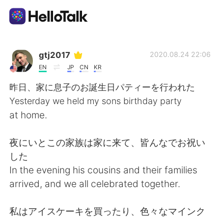
語言交換應用
gtj2017
2020.08.24 22:06
EN
JP
CN
KR
AI Grammar Checker
昨日、家に息子のお誕生日パティーを行われた
Yesterday we held my sons birthday party
繁體中文
at home.
夜にいとこの家族は家に来て、皆んなでお祝い
English
简体中文
した
In the evening his cousins and their families
Español
العربية
arrived, and we all celebrated together.
Français
Deutsch
私はアイスケーキを買ったり、色々なマインク