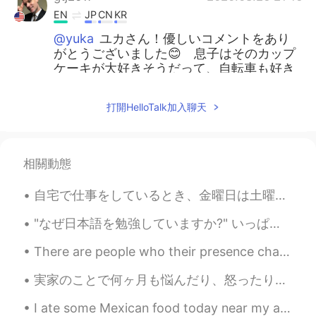
EN
JP
CN
KR
@yuka
ユカさん！優しいコメントをあり
がとうございました😊 息子はそのカップ
ケーキが大好きそうだって、自転車も好き
になったそう^^ありがとうございました
打開HelloTalk加入聊天
gtj2017
2020.08.26 21:14
EN
JP
CN
KR
@Flower황슈위臭臉花はな
thank you
相關動態
very much ^_^
自宅で仕事をしているとき、金曜日は土曜日のように見えます。😂😂 また、自宅で仕事をしながら醜い顔をして楽しむこともできます。💩😸 Happy Working Everyone ! ✌🏻😉 ...
gtj2017
2020.08.26 21:12
EN
JP
CN
KR
"なぜ日本語を勉強していますか?" いっぱい理由があります。まず、今日本に住んでいるので、日本語が大切ですね(笑) あとは、仕事に日本語を時々使います。他の理由は友達や彼氏のために日本語を学びた...
@Saoriでござる
優しいコメントをありが
There are people who their presence change our lives to something more beautiful, not only be...
とうさおりさん^_^
実家のことで何ヶ月も悩んだり、怒ったり、悲しんだりしたあげく、円形脱毛症になってしまった😔考えないようにするのは、私にとって、ありえないです！自分の町だから、誰もたまに文句があるけど、好きです！...
gtj2017
2020.08.26 21:11
EN
JP
CN
KR
I ate some Mexican food today near my apartment in Kanagawa. I was surprised how good the chef wa...