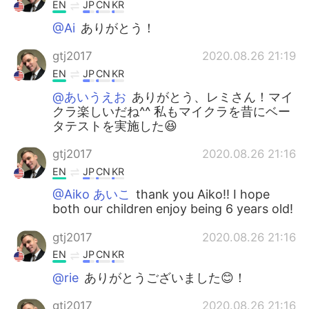
EN
JP
CN
KR
@Ai
ありがとう！
gtj2017
2020.08.26 21:19
EN
JP
CN
KR
@あいうえお
ありがとう、レミさん！マイ
クラ楽しいだね^^ 私もマイクラを昔にベー
タテストを実施した😆
gtj2017
2020.08.26 21:16
EN
JP
CN
KR
@Aiko あいこ
thank you Aiko!! I hope
both our children enjoy being 6 years old!
gtj2017
2020.08.26 21:16
EN
JP
CN
KR
@rie
ありがとうございました😊！
gtj2017
2020.08.26 21:16