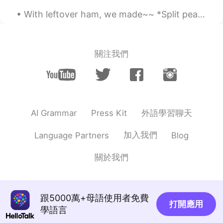
@kumi
うんうん！ありがとうございまし
With leftover ham, we made~~ *Split pea soup *Grilled ham and Swiss cheese sandwich *macaroni &...
た
gtj2017
2020.08.26 21:11
EN
JP
CN
KR
關注我們
@no name
ありがとうKiyokoさん！子供
はマイクラが本当に好きだね
gtj2017
2020.08.26 18:59
EN
JP
CN
KR
外語學習聊天
AI Grammar
Press Kit
@Yū
ありがとうございました！素敵なパテ
加入我們
Language Partners
Blog
ィーが出来たので良かった^^
gtj2017
2020.08.26 18:59
關於我們
EN
JP
CN
KR
@さなえ
ありがとうSanaeさん
跟5000萬+母語使用者免費
打開應用
gtj2017
2020.08.26 18:58
學語言
EN
JP
CN
KR