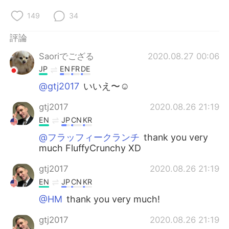
149
34
評論
Saoriでござる
2020.08.27 00:06
JP
EN
FR
DE
@gtj2017
いいえ〜☺️
gtj2017
2020.08.26 21:19
EN
JP
CN
KR
@フラッフィークランチ
thank you very
much FluffyCrunchy XD
gtj2017
2020.08.26 21:19
EN
JP
CN
KR
@HM
thank you very much!
gtj2017
2020.08.26 21:19