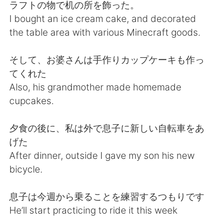
日本語
한국어
ラフトの物で机の所を飾った。
I bought an ice cream cake, and decorated
Русский
ไทย
the table area with various Minecraft goods.
Indonesia
Italiano
そして、お婆さんは手作りカップケーキも作っ
てくれた
Türkçe
Tiếng Việt
Also, his grandmother made homemade
cupcakes.
Português
夕食の後に、私は外で息子に新しい自転車をあ
げた
After dinner, outside I gave my son his new
bicycle.
息子は今週から乗ることを練習するつもりです
He’ll start practicing to ride it this week