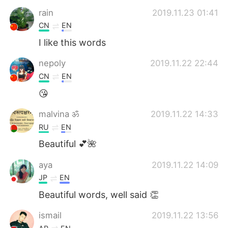
日本語
한국어
rain
2019.11.23 01:41
CN
EN
Русский
ไทย
I like this words
Indonesia
Italiano
nepoly
2019.11.22 22:44
CN
EN
Türkçe
Tiếng Việt
😘
Português
malvina ॐ
2019.11.22 14:33
RU
EN
Beautiful 💕🌺
aya
2019.11.22 14:09
JP
EN
Beautiful words, well said 👏
ismail
2019.11.22 13:56