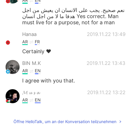
AR
EN
نعم صحيح. يجب على الانسان ان يعيش من اجل
هدفا ما لا من اجل انسان Yes correct. Man
must live for a purpose, not for a man
Hanaa
2019.11.22 13:49
AR
FR
Certainly ❤
BIN M.K
2019.11.22 13:43
AR
EN
I agree with you that.
𝓜 𝓾 𝓼 𝓪
2019.11.22 13:22
AR
EN
Kill them with success 👍🏻
Zino
2019.11.22 13:18
Öffne HelloTalk, um an der Konversation teilzunehmen
AR
EN