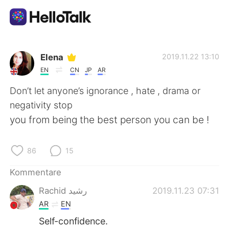
Sprachaustausch-App
Elena
2019.11.22 13:10
EN
CN
JP
AR
AI Grammar Checker
Don’t let anyone’s ignorance , hate , drama or
negativity stop
Deutsch
you from being the best person you can be !
86
15
English
简体中文
Kommentare
繁體中文
Español
Rachid رشيد
2019.11.23 07:31
AR
EN
العربية
Français
Self-confidence.