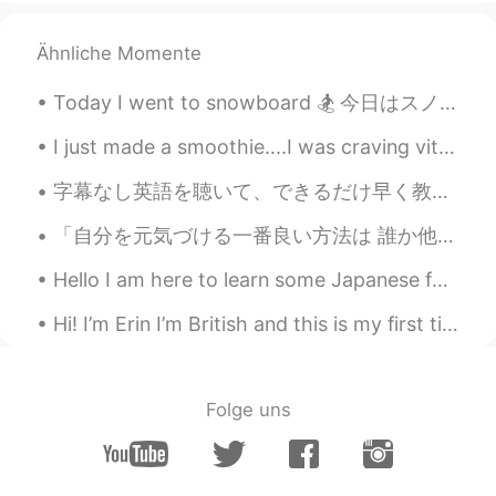
I listen to my head and my heart only
Ähnliche Momente
Yanna
2019.11.22 13:16
Today I went to snowboard 🏂 今日はスノーボードに行きました It was a lot fun! ✨ とても楽しかったです The snow was like po...
EN
KR
💯💯💯
I just made a smoothie....I was craving vitamin C haha スムージーを作ったばかりです。ビタミンCが欲しかったです。笑ｗ 我刚做了冰沙.....
ΨǾƯ₡Σ₣
2019.11.22 13:14
字幕なし英語を聴いて、できるだけ早く教科書を捨てて本物の小説とかを読んで、そういうアドバイスは俺はよく話してる。でもよく異論されるのは、"それは全然勉強には感じないし、言葉を学んでると気がしない...
AR
EN
「自分を元気づける一番良い方法は 誰か他の人を元気づけてあげることだ」🌈✨ The best way to help yourself is to help others. ✨🌈 確かに! ...
Be you and not be a copy of others
Hello I am here to learn some Japanese for beginners let's be friends ! very excited to chat ...
Wilson
2019.11.22 13:13
Hi! I’m Erin I’m British and this is my first time using this app. Hoping to learn some Japanese ...
ES
EN
I am just trying
Bao Junan
2019.11.22 13:11
Folge uns
CN
EN
Yes,you can