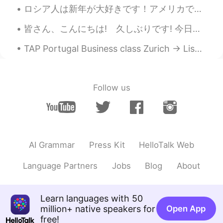
ロシア人は新年が大好きです！アメリカで誰も新年を気にしません。アメリカ人はクリスマスが大好きです。でも、私は新年が好きです。ロシアで新年はめっちゃおもろいし綺麗な祝日です！ 私のココアが飲みたい？😂
皆さん、こんにちは! 久しぶりです! 今日はすごく暇です。誰かがコーヒーやビールに飲みに行きたいですか? 写真は奈良平城の朱雀門です。冬休みにこの写真を撮りました。 Hello everyo...
TAP Portugal Business class Zurich -> Lisbon was a delight. Exceptional food, especially the cod ...
Follow us
AI Grammar
Press Kit
HelloTalk Web
Language Partners
Jobs
Blog
About
Learn languages with 50
million+ native speakers for
Open App
free!