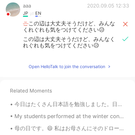
aaa
2020.09.05 12:33
JP
EN
こ
この辺は大丈夫そうだけど、みんな
くれぐれも気をつけてください😥
この辺は大丈夫そうだけど、みんなく
れぐれも気をつけてください😥
Open HelloTalk to join the conversation
Related Moments
今日はたくさん日本語を勉強しました。日記を始める気になった。日本語の知識を増やしたい。今日も花を買いました。花が美しい。どうしようもない。花を鑑賞する時間があります。去年の大学を卒業しました。私...
My students performed at the winter concert at my school. 3 out of the 4 students from my class w...
母の日です。😄 私はお母さんにそのドローイングを書いてあげました。 Is this correct? Also how would I say “I gave this to my mum ...