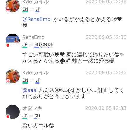
Kyle カイル
2020.09.05 12:38
EN
JP
@RenaEmo
かいるがかえるとかえる🥺♥
🐸
RenaEmo
2020.09.05 12:36
JP
EN
CN
DE
すごい可愛い🐸❤️ 家に連れて帰りたい😍✨
かえるとかえる🏠💕 蛙と一緒に帰る🤣
Kyle カイル
2020.09.05 12:35
EN
JP
@aaa
凡ミス😣💦恥ずかしい… 訂正してく
れてありがとうございます
オダマキ
2020.09.05 12:33
JP
RU
賢いカエル😊