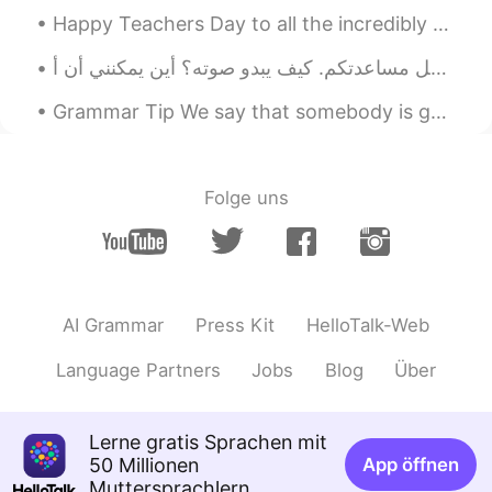
EN
JP
ES
Happy Teachers Day to all the incredibly hard working, diligent and influential teachers who sacr...
@Nao
Thank you✨
Rabbit
2020.03.11 14:32
Grammar Tip We say that somebody is good, bad, clever etc “at something”. My sister is very go...
JP
EN
Why are these photos so clear?😯 The
visitor is tame? 😂
Folge uns
hiro
2020.03.11 14:31
JP
EN
こんにちは🐦️そこの素敵なおうちが好きな
のね😄
AI Grammar
Press Kit
HelloTalk-Web
Nao
2020.03.11 14:30
Language Partners
Jobs
Blog
Über
JP
EN
うちのベランダに最近よく来ている鳥
Lerne gratis Sprachen mit
の写真がきれいに
取
れました。
50 Millionen
App öffnen
Muttersprachlern
うちのベランダに最近よく来ている鳥