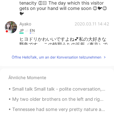
tenacity 👏🏻 The day which this visitor
gets on your hand will come soon 😉🐦😉
🐦
Ayako
2020.03.11 14:42
JP
EN
ヒヨドリかわいいですよね💕私の大好きな
野鳥です。 この時期うちの近所（東京）で
見かけるかわいい野鳥は、メジロ、シジュ
ウカラ、コゲラ、ジョウビタキなどです。
Öffne HelloTalk, um an der Konversation teilzunehmen
あと2週間もすればツバメもやって来ると
思います。(^^)
Johnny55
2020.03.11 14:37
Ähnliche Momente
EN
JP
ES
Small talk Small talk - polite conversation, usually with strangers, that passes the time - is a...
@Rabbit
It was a real challenge. I used
my camera and a pair of binoculars to
My two older brothers on the left and right and my baby sister behind me...... 1,224.5 miles away...
take the photos.
Tennessee had some very pretty nature and clouds for my eyes to see. Today's positive quote of t...
Johnny55
2020.03.11 14:32