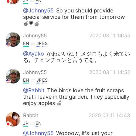
JP
EN
@Johnny55
So you should provide
special service for them from tomorrow
🍎💗🍏
Johnny55
2020.03.11 14:55
EN
JP
ES
@Ayako
かわいいね！ メジロもよく来てい
る。チュンチュンと言うてる。
Johnny55
2020.03.11 14:52
EN
JP
ES
@Rabbit
The birds love the fruit scraps
that I leave in the garden. They especially
enjoy apples 🍎
Rabbit
2020.03.11 14:43
JP
EN
@Johnny55
Woooow, it's just your