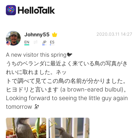
Sprachaustausch-App
Johnny55
2020.03.11 14:27
EN
JP
ES
AI Grammar Checker
A new visitor this spring🐦
うちのベランダに最近よく来ている鳥の写真がき
Deutsch
れいに取れました。ネッ
トで調べて見てこの鳥の名前が分かりました。
ヒヨドリと言います (a brown-eared bulbul)。
English
简体中文
Looking forward to seeing the little guy again
tomorrow 🔭
繁體中文
Español
العربية
Français