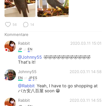
日本語
한국어
Русский
ไทย
56
14
Indonesia
Italiano
Kommentare
Türkçe
Tiếng Việt
Rabbit
2020.03.11 15:01
Português
JP
EN
@Johnny55
🤣🤣🤣🤣🤣🤣🤣🤣🤣🤣🤣
That's it!
Johnny55
2020.03.11 14:58
EN
JP
ES
@Rabbit
Yeah, I have to go shopping at
バカ安八百屋 soon 😁
Rabbit
2020.03.11 14:55