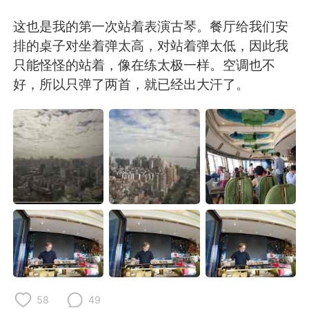
Deutsch
日本語
这也是我的第一次站着表演古琴。餐厅给我们安
Русский
ไทย
排的桌子对坐着弹太高，对站着弹太低，因此我
只能怪怪的站着，像在练太极一样。空调也不
Indonesia
Italiano
好，所以只弹了两首，就已经出大汗了。
Türkçe
Tiếng Việt
Português
58
49