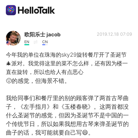
언어 교환 앱
欧阳乐士 jacob
2019.12.18 07:09
EN
CN
AI Grammar Checker
今年我的单位在珠海的sky29旋转餐厅开了圣诞节
🎄派对。我觉得这里的菜不怎么样，还有因为楼一
한국어
直在旋转，所以也给人有点恶心
🤢的感觉，但海景不错。
English
简体中文
我给同事们和餐厅里的别的顾客弹了两首古琴曲
子，《左手指月》和《玉楼春晓》。这两首都没
繁體中文
Español
什么圣诞节的感觉，但因为圣诞节不是中国的一
个传统节日，所以如果我想用古琴来弹圣诞节的
العربية
Français
曲子的话，我可能就要自己写😄。