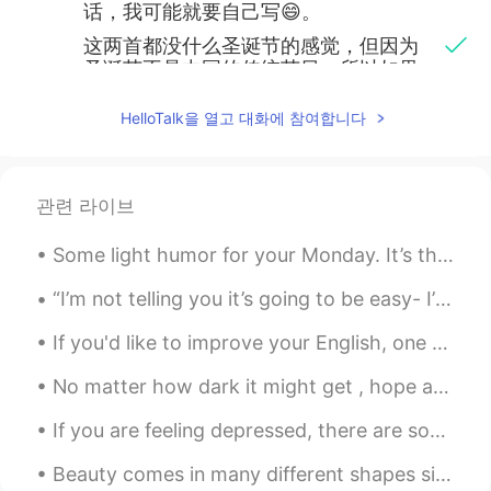
话，我可能就要自己写😄。
这两首都没什么圣诞节的感觉，但因为
圣诞节不是中国的传统节日，所以如果
我想用古琴来弹圣诞节的曲子的话，我
可能就要自己写😄。
HelloTalk을 열고 대화에 참여합니다
这也是我
的
第一次站着表演古琴。
这也是我第一次站着表演古琴。
관련 라이브
餐厅给我们安排的桌子
对
坐着弹太高，
Some light humor for your Monday. It’s the start of a new week and month! I hope it’s even more s...
对
站着弹太低，因此我只能怪怪的站
着，像在练太极一样。
“I’m not telling you it’s going to be easy- I’m telling you it’s going to be worth it.” – Art Wil...
餐厅给我们安排的桌子坐着弹太高，站
If you'd like to improve your English, one thing you can do is to build up your vocabulary. In or...
着弹
又
太低，因此我只能怪怪的站着，
像在练太极一样。
No matter how dark it might get , hope and faith will always light a way ! Sprinkle a little lov...
小跳蛙
2019.12.19 04:26
If you are feeling depressed, there are some ways you might be able to develop and strengthen you...
CN
EN
Beauty comes in many different shapes sizes and colors. I love that we live in a world where dive...
天啊，你还会古琴，我瞬间觉得惭愧了😂