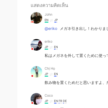
แสดงความคิดเห็น
John
EN
JP
@eriko
メガネ引き出し！わかりまし
eriko
JP
EN
私はメガネを外して置くために使って
Chị Họ
JP
EN
飲み物を置くためだと思いますよ、
Coco
JP
EN
FR
DE