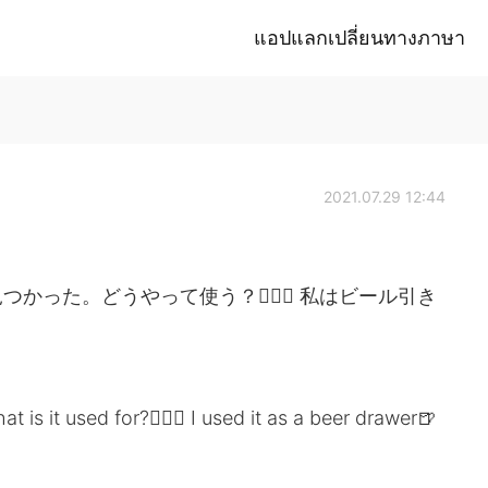
แอปแลกเปลี่ยนทางภาษา
2021.07.29 12:44
った。どうやって使う？🤷🏼‍♂️ 私はビール引き
 is it used for?🤷🏼‍♂️ I used it as a beer drawer🍺