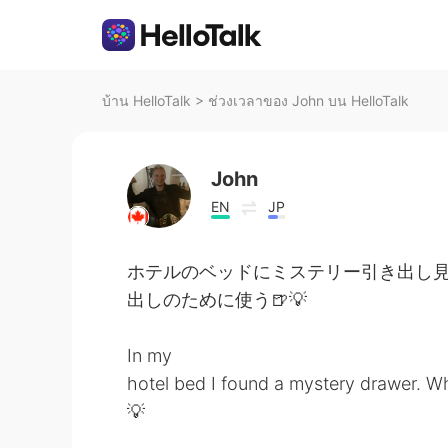
บ้าน HelloTalk
>
ช่วงเวลาของ John บน HelloTalk
John
EN
JP
ホテルのベッドにミステリー引き出し見つか
出しのために使う🍺💡
In my
hotel bed I found a mystery drawer. What
💡