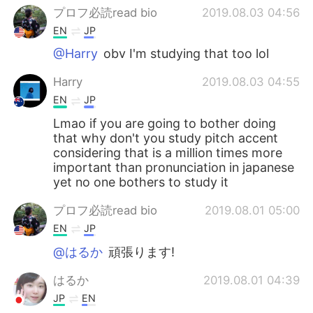
プロフ必読read bio
2019.08.03 04:56
EN
JP
@Harry
obv I'm studying that too lol
Harry
2019.08.03 04:55
EN
JP
Lmao if you are going to bother doing
that why don't you study pitch accent
considering that is a million times more
important than pronunciation in japanese
yet no one bothers to study it
プロフ必読read bio
2019.08.01 05:00
EN
JP
@はるか
頑張ります!
はるか
2019.08.01 04:39
JP
EN