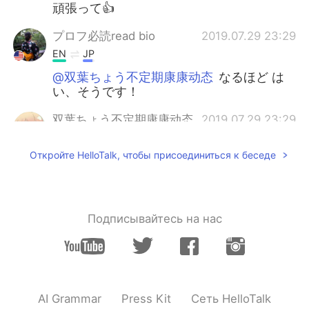
頑張って👍
プロフ必読read bio
2019.07.29 23:29
EN
JP
@双葉ちょう不定期康康动态
なるほど は
い、そうです！
双葉ちょう不定期康康动态
2019.07.29 23:29
CN
JP
Откройте HelloTalk, чтобы присоединиться к беседе
@プロフ必読read bio
後ろのフォトなら読
んじゃったけど。教科書によると「ん」は
続く仮名によって発音が変わられるそう
だ。
Подписывайтесь на нас
プロフ必読read bio
2019.07.29 23:22
EN
JP
@双葉ちょう不定期康康动态
うわー、全部
読み終わりましたか？
AI Grammar
Press Kit
Сеть HelloTalk