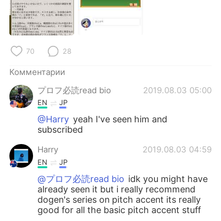
Deutsch
日本語
한국어
ไทย
70
28
Indonesia
Italiano
Комментарии
Türkçe
Tiếng Việt
プロフ必読read bio
2019.08.03 05:00
Português
EN
JP
@Harry
yeah I've seen him and
subscribed
Harry
2019.08.03 04:59
EN
JP
@プロフ必読read bio
idk you might have
already seen it but i really recommend
dogen's series on pitch accent its really
good for all the basic pitch accent stuff