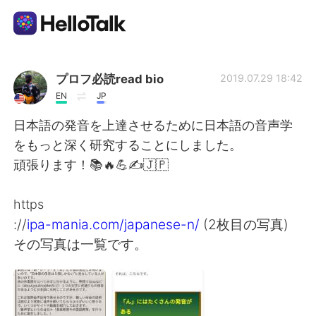
Приложение для Языкового Обмена
プロフ必読read bio
2019.07.29 18:42
EN
JP
AI Grammar Checker
日本語の発音を上達させるために日本語の音声学
をもっと深く研究することにしました。
Русский
頑張ります！📚🔥💪✍️🇯🇵
https
English
简体中文
://
ipa-mania.com/japanese-n/
(2枚目の写真)
その写真は一覧です。
繁體中文
Español
العربية
Français