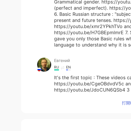
Grammatical gender. https://youtu
(perfect and imperfect). https://
6. Basic Russian structure : "subje
present and future tenses. https:/
https://youtu.be/xmr2YPkhTVo an
https://youtu.be/H7GBEpmlmrE 7. 
gave you only those Basic rules wh
language to understand why it is s
Евгений
RU
EN
It's the first topic : These videos 
https://youtu.be/CgeOBdvdV5c and
https://youtu.be/JdoCUN6QSb4 3 
https://youtu.be/54j6TeG9NHA and
will feel freedom and you can lea
打開H
Victoria
RU
DE