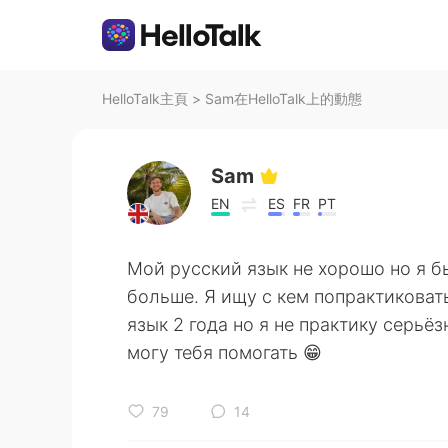
HelloTalk主頁
>
Sam在HelloTalk上的動態
Sam
EN
ES
FR
PT
Мой русский язык не хорошо но я б
больше. Я ищу с кем попрактиковать
язык 2 года но я не практику серьёзн
могу тебя помогать 😁
79
14