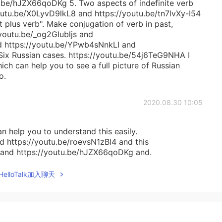
.be/hJZX66qoDKg 5. Two aspects of indefinite verb
youtu.be/X0LyvD9lkL8 and https://youtu.be/tn7lvXy-I54
ct plus verb". Make conjugation of verb in past,
/youtu.be/_og2GIubljs and
d https://youtu.be/YPwb4sNnkLI and
Six Russian cases. https://youtu.be/54j6TeG9NHA I
ich can help you to see a full picture of Russian
o.
2020.08.30 10:05
can help you to understand this easily.
 https://youtu.be/roevsN1zBl4 and this
and https://youtu.be/hJZX66qoDKg and.
 https://youtu.be/TSD18CufsEw after of them you
rn Basic Russian grammar.
elloTalk加入聊天
2020.08.29 12:30