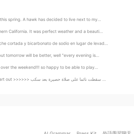
ться в Инстаграме
this spring. A hawk has decided to live next to my...
2020.08.29 10:08
rn California. It was perfect weather and a beauti...
he cortada y bicarbonato de sodio en lugar de levad...
2020.08.29 09:06
t tomorrow will be better, well "every evening is...
s over the weekend!!! so happy to be able to play...
n my English
Fell asleep on a mat prayer after poured my heart out >>>>>> سقطت نائما على صلاة حصيرة بعد سكب ...
2020.08.29 08:01
you 😄 As I can see, you are good in Russian, but just
2020.08.29 07:25
外語學習聊天
AI Grammar
Press Kit