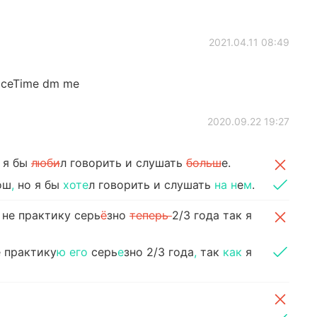
2021.04.11 08:49
 FaceTime dm me
2020.09.22 19:27
 я бы
люби
л говорить и слушать
больш
е.
ош
,
но я бы
хоте
л говорить и слушать
на н
е
м
.
 не практику серь
ё
зно
теперь
2/3 года так я
 практику
ю его
серь
е
зно 2/3 года
,
так
как
я