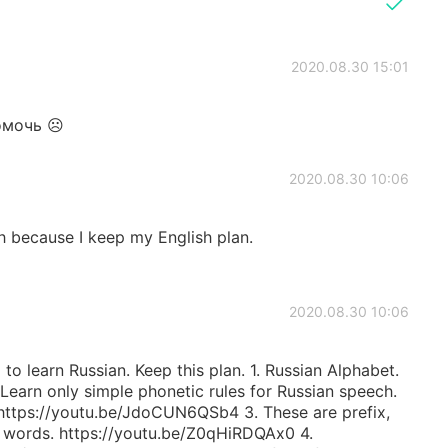
2020.08.30 15:01
омочь ☹️
2020.08.30 10:06
h because I keep my English plan.
2020.08.30 10:06
 to learn Russian. Keep this plan. 1. Russian Alphabet.
earn only simple phonetic rules for Russian speech.
https://youtu.be/JdoCUN6QSb4 3. These are prefix,
an words. https://youtu.be/Z0qHiRDQAx0 4.