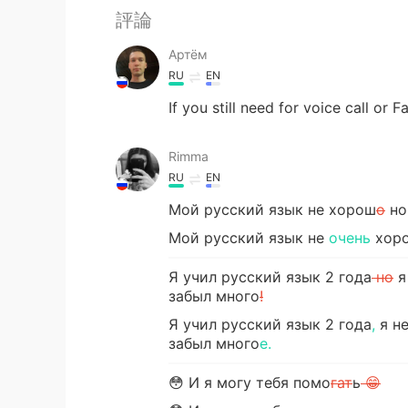
評論
Артём
RU
EN
If you still need for voice call or
Rimma
RU
EN
Мой русский язык не хорош
о
но
Мой русский язык не
очень
хор
Я учил русский язык 2 года
но
я
забыл много
!
Я учил русский язык 2 года
,
я не
забыл много
е.
😳 И я могу тебя помо
гат
ь
😁