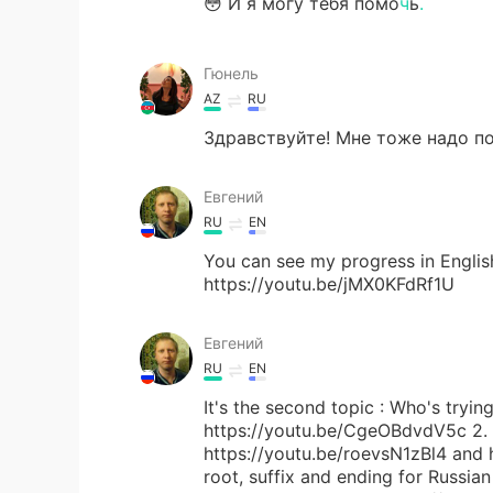
😳 И я могу тебя помо
ч
ь
.
Гюнель
AZ
RU
Здравствуйте! Мне тоже надо п
Евгений
RU
EN
You can see my progress in Englis
https://youtu.be/jMX0KFdRf1U
Евгений
RU
EN
It's the second topic : Who's trying
https://youtu.be/CgeOBdvdV5c 2. L
https://youtu.be/roevsN1zBl4 and 
root, suffix and ending for Russi