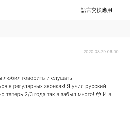
語言交換應用
2020.08.29 06:09
ы любил говорить и слушать
ся в регулярных звонках! Я учил русский
о теперь 2/3 года так я забыл много! 😳 И я