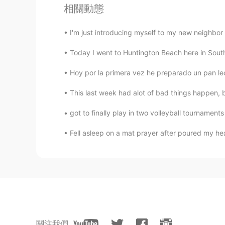
hey I can help you)) можем обща
相關動態
I'm just introducing myself to my new neighbor 
Serge Sofin
RU
EN
Today I went to Huntington Beach here in Southe
Звони, пиши, будем друзьями
Hoy por la primera vez he preparado un pan lec
Victoria
This last week had alot of bad things happen, bu
RU
EN
got to finally play in two volleyball tournament
I can help you, if you help me lear
Anastasia Vinogradova
RU
EN
So, if you want, I'm ready to help 
need some practice =)
Alexey
關注我們
RU
EN