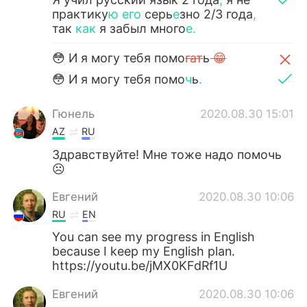
практику
ю его
серь
е
зно 2/3 года
,
так
как
я забыл много
е.
😳 И я могу тебя помо
гат
ь
😁
😳 И я могу тебя помо
ч
ь
.
Гюнель
2020.08.30 15:01
AZ
RU
Здравствуйте! Мне тоже надо помочь
☹️
Евгений
2020.08.30 10:06
RU
EN
You can see my progress in English
because I keep my English plan.
https://youtu.be/jMX0KFdRf1U
Евгений
2020.08.30 10:06