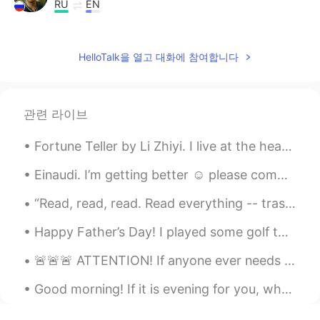
RU
EN
It's the second topic : Who's trying to
learn Russian. Keep this plan. 1. Russian
HelloTalk을 열고 대화에 참여합니다
Alphabet.
https://youtu.be/CgeOBdvdV5c 2. Learn
only simple phonetic rules for Russian
speech. https://youtu.be/roevsN1zBl4
관련 라이브
and https://youtu.be/JdoCUN6QSb4 3.
These are prefix, root, suffix and ending
Fortune Teller by Li Zhiyi. I live at the head of the Yangtze River, You live at it's mouth I th...
for Russian words.
https://youtu.be/Z0qHiRDQAx0 4.
Einaudi. I’m getting better ☺️ please comment and help me get better and piano and Spanish 😍😘 gra...
Grammatical gender.
https://youtu.be/hJZX66qoDKg 5. Two
“Read, read, read. Read everything -- trash, classics, good and bad, and see how they do it. Just...
aspects of indefinite verb (perfect and
imperfect). https://youtu.be/X0LyvD9lkL8
Happy Father’s Day! I played some golf today with my dad and my brother here, it was a pretty ni...
and https://youtu.be/tn7lvXy-I54 6. Basic
Russian structure : "subject plus verb".
🚨🚨🚨 ATTENTION! If anyone ever needs music recommendations, message me!! I would love to share mus...
Make conjugation of verb in past, present
and future tenses.
Good morning! If it is evening for you, what goal did you accomplish today? If it is morning, wha...
https://youtu.be/_og2GIubljs and
https://youtu.be/xmr2YPkhTVo and