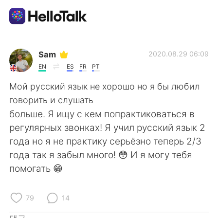
언어 교환 앱
Sam
2020.08.29 06:09
EN
ES
FR
PT
AI Grammar Checker
Мой русский язык не хорошо но я бы любил
говорить и слушать
한국어
больше. Я ищу с кем попрактиковаться в
регулярных звонках! Я учил русский язык 2
года но я не практику серьёзно теперь 2/3
English
简体中文
года так я забыл много! 😳 И я могу тебя
помогать 😁
繁體中文
Español
العربية
Français
79
14