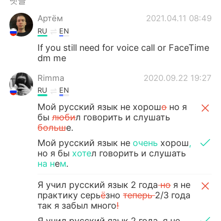
댓글
Deutsch
日本語
Артём
2021.04.11 08:49
Русский
ไทย
RU
EN
If you still need for voice call or FaceTime
Indonesia
Italiano
dm me
Türkçe
Tiếng Việt
Rimma
2020.09.22 19:27
RU
EN
Português
Мой русский язык не хорош
о
но я
бы
люби
л говорить и слушать
больш
е.
Мой русский язык не
очень
хорош
,
но я бы
хоте
л говорить и слушать
на н
е
м
.
Я учил русский язык 2 года
но
я не
практику серь
ё
зно
теперь
2/3 года
так я забыл много
!
Я учил русский язык 2 года
,
я не