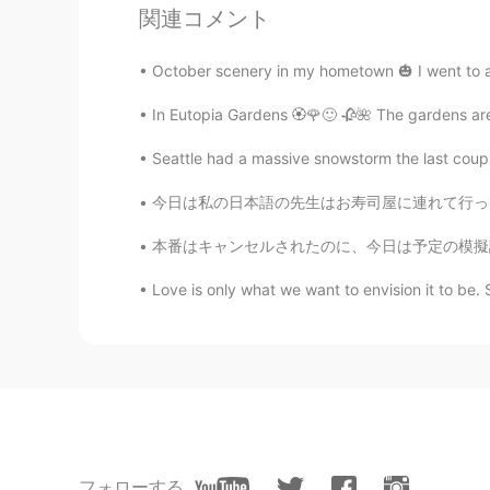
関連コメント
Erin
October scenery in my hometown 🎃 I went to a 
EN
JP
@Yoshi
ありがとう ☺🎉
In Eutopia Gardens 🏵️🌹🙂 🥀🌺 The gardens are
Seattle had a massive snowstorm the last coupl
Shiori
JP
EN
今日は私の日本語の先生はお寿司屋に連れて行ってくれた。食べた後でハス園に行った。実はこと
@Erin
どういたしまして！
本番はキャンセルされたのに、今日は予定の模擬試験（日本語能力試験一級のため）を受けて、な
Love is only what we want to envision it to be.
Yoshi
JP
EN
おめでとうございます🎁🎂🎉
Erin
EN
JP
@kojiro
ありがとう! 了解! 😆🎉
フォローする