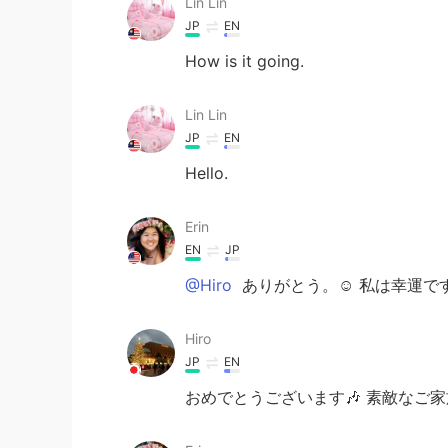
Lin Lin
JP
EN
How is it going.
Lin Lin
JP
EN
Hello.
Erin
EN
JP
@Hiro
ありがとう。☺ 私は幸運です 
Hiro
JP
EN
おめでとうございます🎶 素敵なご家