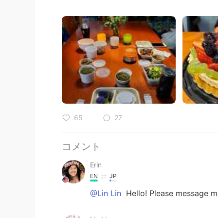
65
27
コメント
Erin
EN
JP
@Lin Lin
Hello! Please message me 