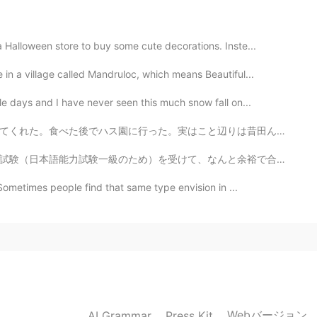
2020.08.28 07:54
Halloween store to buy some cute decorations. Inste...
 in a village called Mandruloc, which means Beautiful...
e days and I have never seen this much snow fall on...
2020.08.28 07:49
辺りは昔田んぼだったけど今はハスを植えている。ハス園の後で山の中にある神社を訪ねた。とても良い一日を過ごし...
んと余裕で合格でした。 といっても、まだ欠けてるところが明確になったので、勉強をやめるわけにはいけない。忘...
 Sometimes people find that same type envision in ...
2020.08.28 07:44
2020.08.28 07:37
Webバージョン
AI Grammar
Press Kit