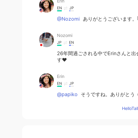
Erin
EN
JP
@Nozomi
ありがとうございます。
Nozomi
JP
EN
26年間過ごされる中でErinさん
す❤️
Erin
EN
JP
@papiko
そうですね。ありがとう ☺
Hello
papiko
JP
EN
おめでとうございます！！ そして、
✨✨