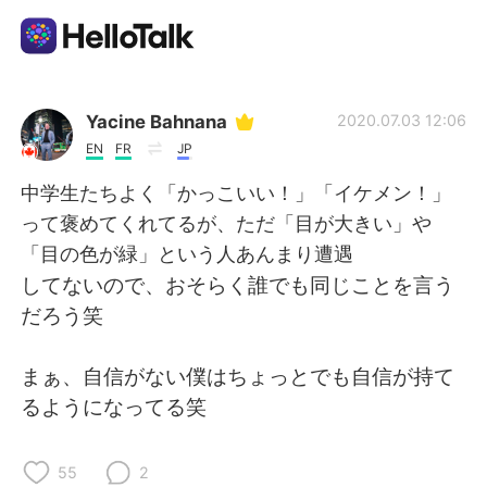
Aplicativo de troca de idioma
Yacine Bahnana
2020.07.03 12:06
EN
FR
JP
AI Grammar Checker
中学生たちよく「かっこいい！」「イケメン！」
って褒めてくれてるが、ただ「目が大きい」や
Português
「目の色が緑」という人あんまり遭遇
してないので、おそらく誰でも同じことを言う
だろう笑
English
简体中文
まぁ、自信がない僕はちょっとでも自信が持て
繁體中文
Español
るようになってる笑
العربية
Français
55
2