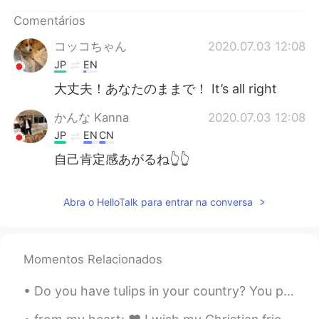
Deutsch
日本語
Comentários
한국어
Русский
コッコちゃん
2020.07.03 12:08
JP
EN
ไทย
Indonesia
大丈夫！あなたのままで！ It’s all right
Italiano
Türkçe
かんな Kanna
2020.07.03 12:08
JP
EN
CN
Tiếng Việt
自己肯定感あがるね👆👆
Abra o HelloTalk para entrar na conversa
Momentos Relacionados
Do you have tulips in your country? You put the bulbs in the ground in the fall before the snow, ...