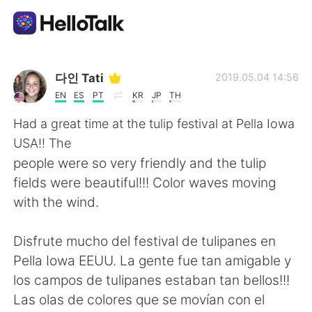
Aplicación de intercambio de idiomas
다인 Tati
2019.05.04 14:56
EN
ES
PT
KR
JP
TH
AI Grammar Checker
Had a great time at the tulip festival at Pella Iowa
USA!! The
Español
people were so very friendly and the tulip
fields were beautiful!!! Color waves moving
with the wind.
English
简体中文
Disfrute mucho del festival de tulipanes en
繁體中文
العربية
Pella Iowa EEUU. La gente fue tan amigable y
los campos de tulipanes estaban tan bellos!!!
Français
Deutsch
Las olas de colores que se movían con el