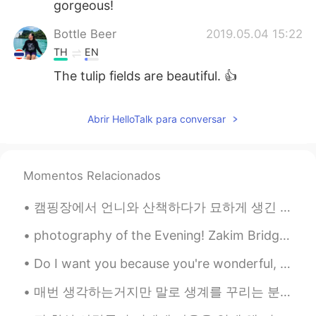
gorgeous!
Bottle Beer
2019.05.04 15:22
TH
EN
The tulip fields are beautiful. 👍
Bank Chalutong
2019.05.04 15:04
Abrir HelloTalk para conversar
TH
EN
It so beautiful.
아이루アイル
2019.05.04 15:00
Momentos Relacionados
KR
JP
캠핑장에서 언니와 산책하다가 묘하게 생긴 버섯을 관찰하려고 잠깐 멈췄는데 뒤에서 "excuse me"라고 말하는 한 여자의 목소리가 들렸다 버섯 건들지 말라고 혼날 줄 알았는...
It's beautiful ❣
photography of the Evening! Zakim Bridge sunset as seen from the new Langone Park in the North En...
Do I want you because you're wonderful, Or are you wonderful because I want you? Are you the swee...
매번 생각하는거지만 말로 생계를 꾸리는 분들이 정말 존경스러워요 소설가 어나운서 스포츠캐스터 등등 지금 아빠랑 경기 보고 있는데 한국 스포츠캐스터의 나레이션으로 듣고 있다가...