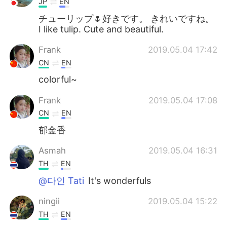
JP
EN
チューリップ🌷好きです。 きれいですね。
I like tulip. Cute and beautiful.
Frank
2019.05.04 17:42
CN
EN
colorful~
Frank
2019.05.04 17:08
CN
EN
郁金香
Asmah
2019.05.04 16:31
TH
EN
@다인 Tati
It's wonderfuls
ningii
2019.05.04 15:22
TH
EN