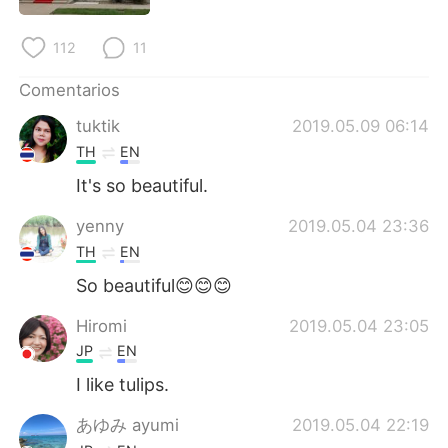
112
11
Comentarios
tuktik
2019.05.09 06:14
TH
EN
It​'s so​ beautiful.
yenny
2019.05.04 23:36
TH
EN
So beautiful😊😊😊
Hiromi
2019.05.04 23:05
JP
EN
I like tulips.
あゆみ ayumi
2019.05.04 22:19