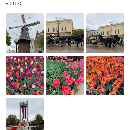
日本語
한국어
viento.
Русский
ไทย
Indonesia
Italiano
Türkçe
Tiếng Việt
Português