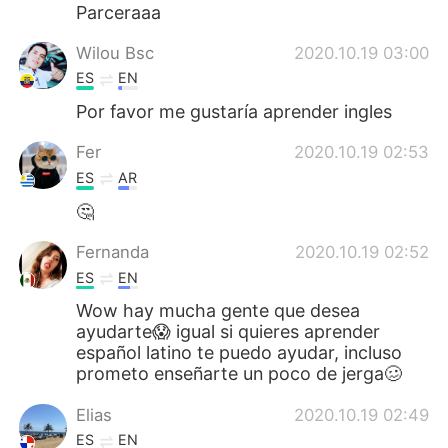
日本語
한국어
Parceraaa
Wilou Bsc
2020.10.19 03:00
Русский
ไทย
ES
EN
Indonesia
Italiano
Por favor me gustaría aprender ingles
Fer
2020.10.19 02:53
Türkçe
Tiếng Việt
ES
AR
Português
🤔
Fernanda
2020.10.19 02:52
ES
EN
Wow hay mucha gente que desea
ayudarte😱 igual si quieres aprender
español latino te puedo ayudar, incluso
prometo enseñarte un poco de jerga🥴
Elias
2020.10.19 02:49
ES
EN