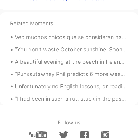
No thanks
Luciana
2020.10.19 02:43
Related Moments
ES
EN
Yooo💓😊
Veo muchos chicos que se consideran hablantes nativos de ingles, pero en realidad no lo son y sol...
Llónatan Ruffino
2020.10.19 02:43
“You don't waste October sunshine. Soon the old autumn sun would bed down in cloud blankets, and ...
ES
EN
A beautiful evening at the beach in Ireland. Una hermosa tarde en la playa en Irlanda. ตอนเย็น...
Hey there, Can I lear whit you?
“Punxsutawney Phil predicts 6 more weeks of winter” 🌨 https://youtu.be/RDAHhUHkzG4 🇺🇸 Happy Grou...
Caroline James
2020.10.19 02:43
Unfortunately no English lessons, or readings as of late as I have been feeling unwell and have a...
ES
EN
Yooo
“I had been in such a rut, stuck in the past, hung up on old loves, unable to move a single foot ...
María Isabel M.
2020.10.19 02:42
ES
EN
Follow us
🙋🏻‍♀️🙋🏻‍♀️🙋🏻‍♀️