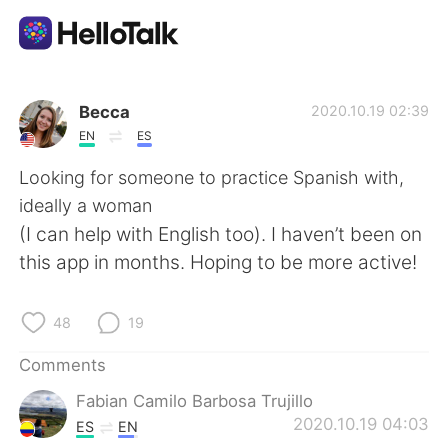
Language Exchange App
Becca
2020.10.19 02:39
EN
ES
AI Grammar Checker
Looking for someone to practice Spanish with,
ideally a woman
English
(I can help with English too). I haven’t been on
this app in months. Hoping to be more active!
简体中文
繁體中文
48
19
Español
العربية
Comments
Fabian Camilo Barbosa Trujillo
Français
Deutsch
2020.10.19 04:03
ES
EN