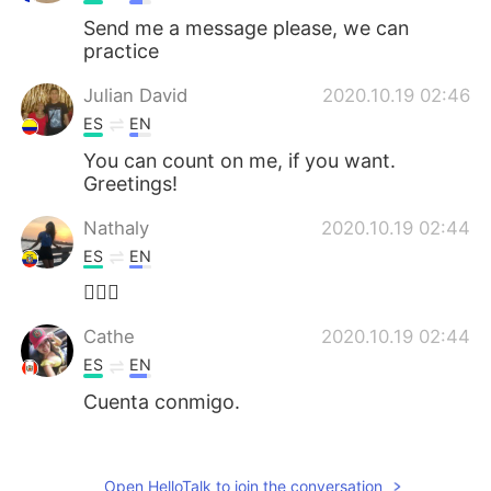
Send me a message please, we can
practice
Julian David
2020.10.19 02:46
ES
EN
You can count on me, if you want.
Greetings!
Nathaly
2020.10.19 02:44
ES
EN
🙋🏻‍♀️
Cathe
2020.10.19 02:44
ES
EN
Cuenta conmigo.
juliocarlos
2020.10.19 02:43
ES
EN
Open HelloTalk to join the conversation