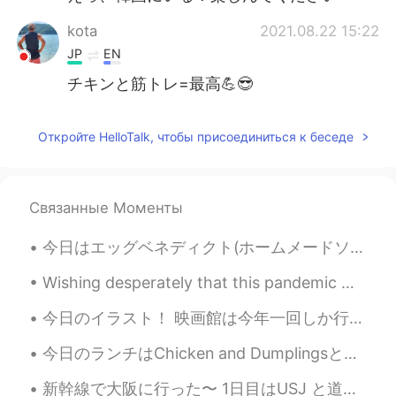
kota
2021.08.22 15:22
JP
EN
チキンと筋トレ=最高💪😎
Откройте HelloTalk, чтобы присоединиться к беседе
Связанные Моменты
今日はエッグベネディクト(ホームメードソーセージパテ付き)を作りました！ 自分はポーチエッグ好きじゃないから、最後に作った時は4年前まだ料理学校に通ってた時でした😂でもオランデーズソースは上手く...
Wishing desperately that this pandemic would end so we can hit the road again, but that doesn't m...
今日のイラスト！ 映画館は今年一回しか行ってないな… コロナで、制限が多すぎるし、行けるとしても飲食も禁止だよ😔 いつ日本に行けるのかな…やらなきゃいけないことがたくさんあるから、本当に焦ってる...
今日のランチはChicken and Dumplingsというスープを作りました! アジア人多分あんまり詳しくないけど、こういうスープはアメリカ人のsoul foodです。風邪を引いたら、チキン...
新幹線で大阪に行った〜 1日目はUSJ と道頓堀で夜ごはん SINGのショーが面白かったけど、やっぱりディズニーのほうが好き😞入場料、食事、記念品のメダルまで、ディズニーより高くて、少しビックリ...