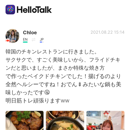
Приложение для Языкового Обмена
Chloe
2021.08.22 15:14
EN
JP
AI Grammar Checker
韓国のチキンレストランに行きました。
サクサクで、すごく美味しいから、フライドチキ
Русский
ンだと思いましたが、まさか特殊な焼き方
で作ったベイクドチキンでした！揚げるのより
全然ヘルシーですね！おでん🍢みたいな鍋も美
English
简体中文
味しかったです🤤
明日筋トレ頑張りますww
繁體中文
Español
العربية
Français