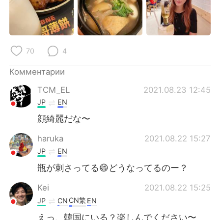
Deutsch
日本語
한국어
ไทย
70
4
Indonesia
Italiano
Комментарии
Türkçe
Tiếng Việt
TCM_EL
2021.08.23 12:45
Português
JP
EN
顔綺麗だな〜
haruka
2021.08.22 15:27
JP
EN
瓶が刺さってる😄どうなってるのー？
Kei
2021.08.22 15:25
CN繁
JP
CN
EN
えっ、韓国にいる？楽しんでください〜