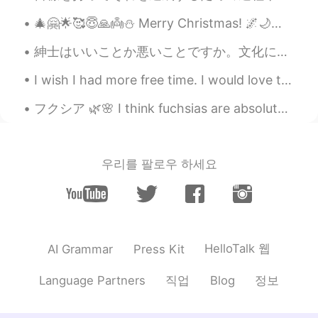
です。 私も、人や自分の失敗をツッコミで
🎄🤗🌟🥰😇🙏👼⛄ Merry Christmas! 🌌🌙🌌✨🌌🌌✨🌌🌌👼🌌 🌨️🎅🤶❄️❄️❄️❄️❄️🌨️☄️❄️ 🦌🦌🦌🦌🦌🌟❄️❄️🌠❄️❄️ ❄️🦌🦌🦌❄️🎄❄️❄️❄️❄️❄️ ❄...
笑いに変えられるのが大阪のええところや
と思てます😌
紳士はいいことか悪いことですか。文化によるけど一般的に「あの人は紳士」と言ったら、褒めてるね💁‍♂️💫 フランスでは、男性が女性に車のドアを開けてあげ、重い荷物を運んであげるのはポジティブなこ...
Mai
2020.10.07 13:00
I wish I had more free time. I would love to get a shiba inu! Unfortunately my apartment is not p...
JP
FR
フクシア 🌿🌸 I think fuchsias are absolutely gorgeous and unique. I want to create a designated fuchsi...
私も関西の人好きです^ ^
Hiroshi
2020.10.07 12:58
JP
FR
우리를 팔로우 하세요
mdrr!🤣 mais,il est également vrai que
beaucoup de gens ne sont pas des 芸人.
Nodoka
2020.10.07 12:58
JP
EN
HelloTalk 웹
AI Grammar
Press Kit
大阪出身やけど、言い方とか性格がキツい
직업
정보
Language Partners
Blog
ってよく言われますよー😅笑 だから大阪か
ら離れない！笑