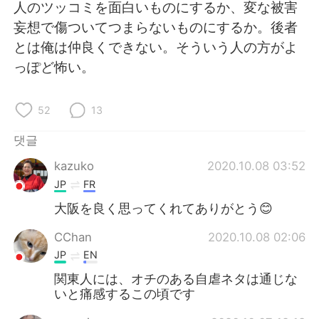
Deutsch
日本語
人のツッコミを面白いものにするか、変な被害
妄想で傷ついてつまらないものにするか。後者
Русский
ไทย
とは俺は仲良くできない。そういう人の方がよ
っぽど怖い。
Indonesia
Italiano
52
13
Türkçe
Tiếng Việt
댓글
Português
kazuko
2020.10.08 03:52
JP
FR
大阪を良く思ってくれてありがとう😊
CChan
2020.10.08 02:06
JP
EN
関東人には、オチのある自虐ネタは通じな
いと痛感するこの頃です