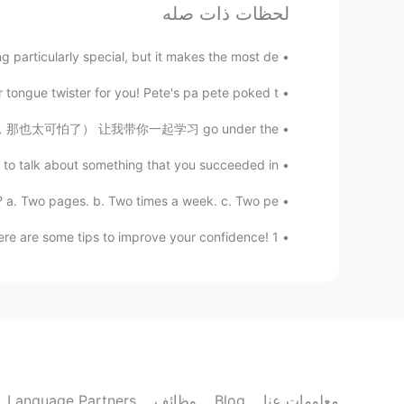
لحظات ذات صله
yukie
EN
JP
 particularly special, but it makes the most de...
わかる。
ongue twister for you! Pete's pa pete poked t...
yukichi
刀子下方（如果是的话，那也太可怕了） 让我带你一起学习 go under the ...
EN
JP
o talk about something that you succeeded in...
そういう時あるよね
 a. Two pages. b. Two times a week. c. Two pe...
naomi
are some tips to improve your confidence! 1 -...
EN
JP
感じます。 私はそれを実感するため
に、目標を作るようにしています。
Ryo
EN
JP
日本語能力
に
自信が下
げ
てきてる。
Language Partners
وظائف
Blog
معلومات عنا