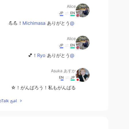
Alice
JP
EN
ありがとう！💪💪
@Michimasa
Alice
JP
EN
ありがとう！💕
@Ryo
Asuka あすか
EN
JP
がんばろう！私もがんばる！☆
افتح HelloTalk للانضمام الى المحادثة
Rimi
EN
JP
頑張って！私も英語頑張る💪