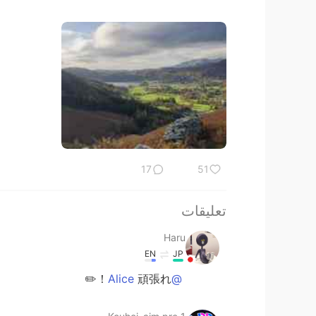
17
51
تعليقات
Haru
EN
JP
頑張れ！✏️
@Alice