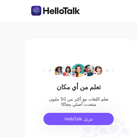
تعلم من أي مكان
تعلم اللغات مع أكثر من 50 مليون
متحدث أصلي مجانًا!
تنزيل HelloTalk