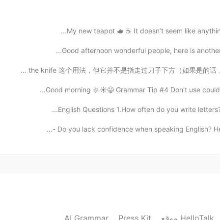
2019.10.21 17:05
My new teapot 🫖 ☕️ It doesn’t seem like anything
Good afternoon wonderful people, here is another t
2019.10.21 16:51
我们都知道 knife 是刀子，而你可能也听过 go under the knife 这个用法，但它并不是指走过
Good morning 🌞☀️😃 Grammar Tip #4 Don't use could t
English Questions 1.How often do you write letters?
2019.10.21 16:47
Do you lack confidence when speaking English? Here 
自分が成長したいと思うものに終わりはないなと私も
2019.10.21 16:46
最近、何でかよく分か
ん
ないけど、
AI Grammar
Press Kit
موقع HelloTalk