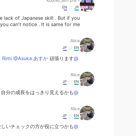
Kouhei_aim pre 1
EN
JP
e lack of Japanese skill . But if you
you can't notice . It is same for me .
Alice
JP
EN
頑張ります！💪
@Rimi @Asuka あすか
Alice
JP
EN
たら自分の成長をはっきり見えるかも
@naomi
Alice
JP
EN
 厳しいチェックの方が役に立つかも!
@Haru