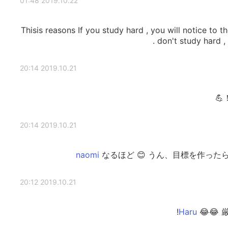
2019.10.22 01:48
Thisis reasons If you study hard , you will notice to th
don't study hard , 
2019.10.21 20:14
2019.10.21 20:14
なるほど 😊 うん、目標を作っ
2019.10.21 20:12
😂😂