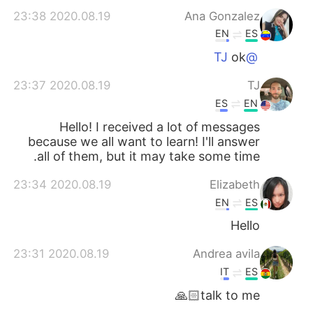
2020.08.19 23:38
Ana Gonzalez
EN
ES
ok
@TJ
2020.08.19 23:37
TJ
ES
EN
Hello! I received a lot of messages
because we all want to learn! I'll answer
all of them, but it may take some time.
2020.08.19 23:34
Elizabeth
EN
ES
Hello
2020.08.19 23:31
Andrea avila
IT
ES
talk to me🙏🏻