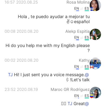
日本語
한국어
2020.08.25 16:57
Rosa Molina
EN
ES
Русский
ไทย
Hola , te puedo ayudar a mejorar tu
español☺️✌️
Indonesia
Italiano
2020.08.20 00:08
Alekp Espitia
EN
ES
Türkçe
Tiếng Việt
Hi do you help me with my English please
Português
?
2020.08.20 00:02
Kathy
EN
ES
Hi! I just sent you a voice message.
@TJ
Let's talk! :)
2020.08.19 23:52
Maroc GR Rodriguez
EN
ES
Great 👍🏽
@TJ