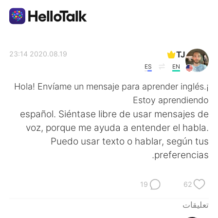
تطبيق تبادل اللغة
TJ
2020.08.19 23:14
ES
EN
AI Grammar Checker
¡Hola! Envíame un mensaje para aprender inglés.
Estoy aprendiendo
العربية
español. Siéntase libre de usar mensajes de
voz, porque me ayuda a entender el habla.
Puedo usar texto o hablar, según tus
English
简体中文
preferencias.
繁體中文
Español
19
62
Français
Deutsch
تعليقات