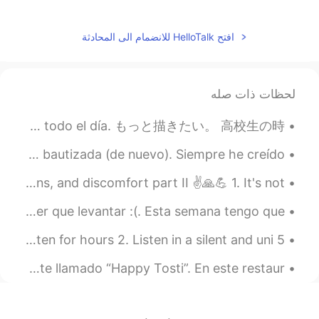
2020.08.19 23:31
Briz
PT
ES
افتح HelloTalk للانضمام الى المحادثة
Hi!🙋🏻‍♀️
2020.08.19 23:27
Aracely
لحظات ذات صله
EN
ES
Hola !!
quiero dibujar más. cuando estaba en la escuela secundaria, dibujaba todo el día. もっと描きたい。 高校生の時...
2020.08.19 23:27
Maroc GR Rodriguez
Hoy, en este día tan lindo del resurrección de Jesús, fue bautizada (de nuevo). Siempre he creído...
EN
ES
Lección 30 - Curso Básico 🇺🇸😃 Talking about aches, pains, and discomfort part II ✌🙏💪 1. It's not...
Hi 👋🏽 i am want learning English, and i
am can teach español
No quiero dormirme porque eso significa que me voy a tener que levantar :(. Esta semana tengo que...
2020.08.19 23:21
Deyanira
5 ways to Improve Listening FAST💨‼️🧐🤔‼️ 1. Don’t listen for hours 2. Listen in a silent and uni...
TR
ES
Desde hace un mes y algo trabajo de jefe en un restaurante llamado “Happy Tosti”. En este restaur...
Hello, I'm free so if you want to talk in
both languages, I can do it.