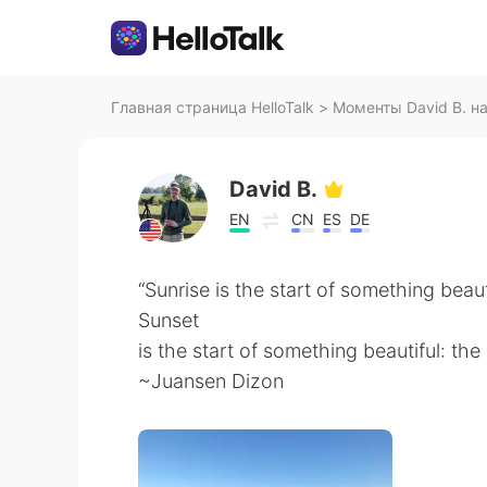
Главная страница HelloTalk
>
Моменты David B. на 
David B.
EN
CN
ES
DE
“Sunrise is the start of something beaut
Sunset
is the start of something beautiful: the 
~Juansen Dizon