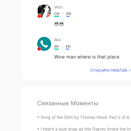
Veto
CN
EN
😳😳
like
AR
EN
Wow man where is that place
Откройте HelloTalk,
Связанные Моменты
Song of the Shirt by Thomas Hood. Part 2 of 6.
I heard a loud snap as this Osprey broke the bran