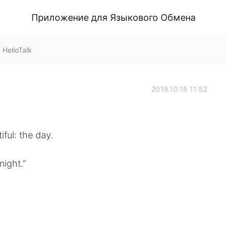
Приложение для Языкового Обмена
HelloTalk
2019.10.18 11:52
iful: the day.
night.”