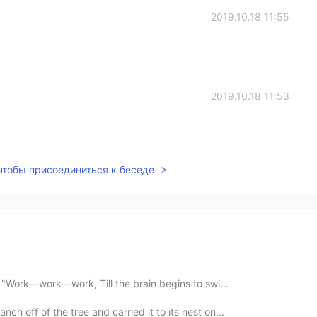
2019.10.18 11:55
2019.10.18 11:53
 чтобы присоединиться к беседе
 "Work—work—work, Till the brain begins to swi...
ch off of the tree and carried it to its nest on...