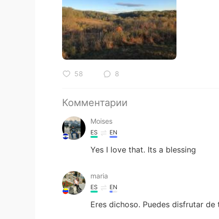
58
8
Комментарии
Moises
ES
EN
Yes I love that. Its a blessing
maria
ES
EN
Eres dichoso. Puedes disfrutar de t