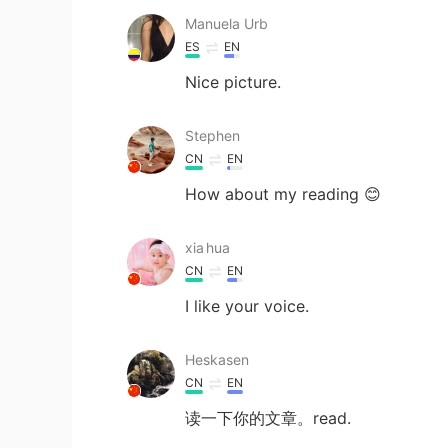
Manuela Urb
ES
EN
Nice picture.
Stephen
CN
EN
How about my reading 😊
xia hua
CN
EN
I like your voice.
Heskasen
CN
EN
读一下你的文章。read.