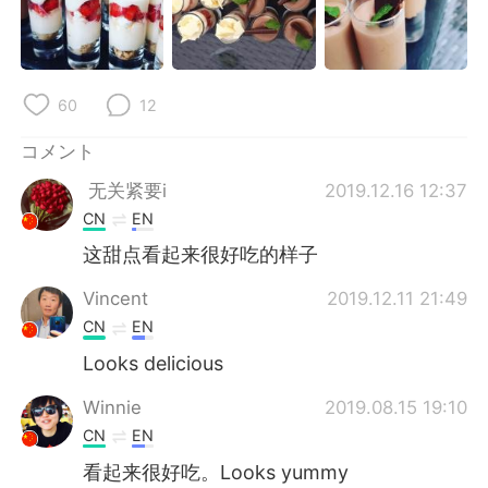
Deutsch
한국어
Русский
ไทย
60
12
Indonesia
Italiano
コメント
Türkçe
Tiếng Việt
无关紧要i
2019.12.16 12:37
CN
EN
Português
这甜点看起来很好吃的样子
Vincent
2019.12.11 21:49
CN
EN
Looks delicious
Winnie
2019.08.15 19:10
CN
EN
看起来很好吃。Looks yummy