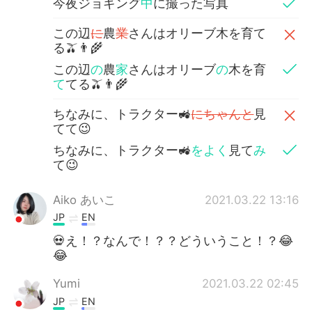
今夜ジョギング
中
に撮った写真
この辺
に
農
業
さんはオリーブ木を育て
る🫒👨‍🌾
この辺
の
農
家
さんはオリーブ
の
木を育
て
てる🫒👨‍🌾
ちなみに、トラクター🚜
にちゃんと
見
てて😉
ちなみに、トラクター🚜
をよく
見て
み
て😉
Aiko あいこ
2021.03.22 13:16
JP
EN
💀え！？なんで！？？どういうこと！？😂
😂
Yumi
2021.03.22 02:45
JP
EN