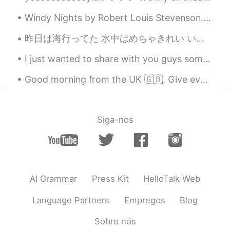
Windy Nights by Robert Louis Stevenson. Whenever the moon and stars are set, Whenever the wind ...
昨日は海行ってた 水中はめちゃきれい いい天気だった I went to the beach yesterday. The water was very clear. The weather ...
I just wanted to share with you guys some of the beautiful places in the UK. Here are some photos...
Good morning from the UK 🇬🇧. Give everyday the chance to become the most beautiful day of your li...
Siga-nos
AI Grammar
Press Kit
HelloTalk Web
Language Partners
Empregos
Blog
Sobre nós