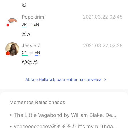
💀
Popokirimi
2021.03.22 02:45
JP
EN
☠️w
Jessie Z
2021.03.22 02:28
CN
EN
😍😍😍
Abra o HelloTalk para entrar na conversa
Momentos Relacionados
The Little Vagabond by William Blake. Dear mother, dear mother, the Church is cold; But the Aleh...
yeeeeeeeeeeey🙈🎉🎉🎉🎉 it's my birthday 🎉🙈🎉 let's make some noise 😂🎉🎉🎉🎂🥳🎂🥳🎂 and wish me luck too 🙈 I ...