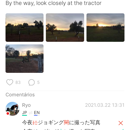
Deutsch
日本語
By the way, look closely at the tractor
한국어
Русский
ไทย
Indonesia
Italiano
Türkçe
Tiếng Việt
83
5
Comentários
Ryo
2021.03.22 13:31
JP
EN
今夜
に
ジョギング
間
に撮った写真