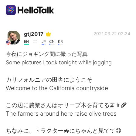
Aplicativo de troca de idioma
gtj2017
2021.03.22 02:24
EN
JP
CN
KR
AI Grammar Checker
今夜にジョギング間に撮った写真
Some pictures I took tonight while jogging
Português
カリフォルニアの田舎にようこそ
Welcome to the California countryside
English
简体中文
この辺に農業さんはオリーブ木を育てる🫒👨‍🌾
繁體中文
Español
The farmers around here raise olive trees
العربية
Français
ちなみに、トラクター🚜にちゃんと見てて😉