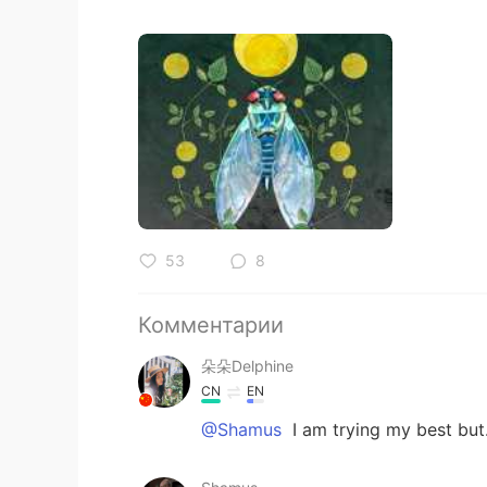
53
8
Комментарии
朵朵Delphine
CN
EN
@Shamus
I am trying my best bu