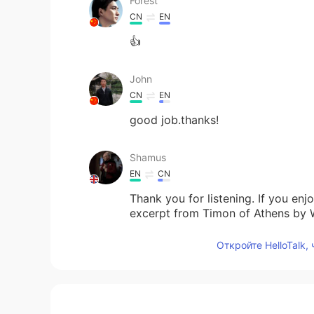
Forest
CN
EN
👍
John
CN
EN
good job.thanks!
Shamus
EN
CN
Thank you for listening. If you en
excerpt from Timon of Athens by W
https://youtu.be/ClAYhu3HBMU
Откройте HelloTalk,