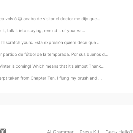
a volvió 😅 acabo de visitar el doctor me dijo que...
it, talk it into staying, remind it of your va...
l scratch yours. Esta expresión quiere decir que ...
 partido de fútbol de la temporada. Por sus buenos d...
inter is coming! Which means that it's almost Thank...
pt taken from Chapter Ten. I flung my brush and ...
AI Grammar
Press Kit
Сеть HelloT