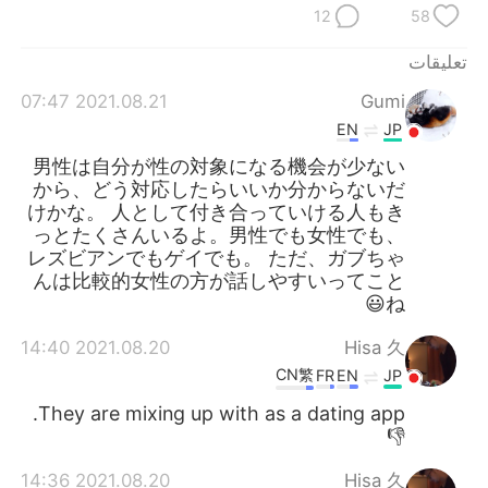
12
58
تعليقات
2021.08.21 07:47
Gumi
EN
JP
男性は自分が性の対象になる機会が少ない
から、どう対応したらいいか分からないだ
けかな。 人として付き合っていける人もき
っとたくさんいるよ。男性でも女性でも、
レズビアンでもゲイでも。 ただ、ガブちゃ
んは比較的女性の方が話しやすいってこと
ね😃
2021.08.20 14:40
Hisa 久
CN繁
FR
EN
JP
They are mixing up with as a dating app.
👎
2021.08.20 14:36
Hisa 久