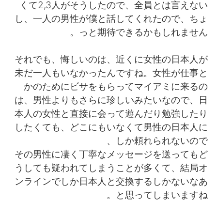
日本語
한국어
くて2,3人がそうしたので、全員とは言えない
し、一人の男性が僕と話してくれたので、ちょ
Русский
ไทย
っと期待できるかもしれません。
Indonesia
Italiano
それでも、悔しいのは、近くに女性の日本人が
未だ一人もいなかったんですね。女性が仕事と
Türkçe
Tiếng Việt
かのためにビサをもらってマイアミに来るの
は、男性よりもさらに珍しいみたいなので、日
Português
本人の女性と直接に会って遊んだり勉強したり
したくても、どこにもいなくて男性の日本人に
しか頼れられないので、
その男性に凄く丁寧なメッセージを送ってもど
うしても疑われてしまうことが多くて、結局オ
ンラインでしか日本人と交換するしかないなあ
と思ってしまいますね。