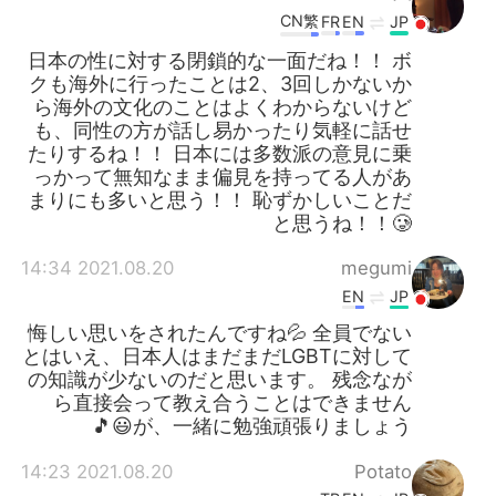
CN繁
FR
EN
JP
日本の性に対する閉鎖的な一面だね！！ ボ
クも海外に行ったことは2、3回しかないか
ら海外の文化のことはよくわからないけど
も、同性の方が話し易かったり気軽に話せ
たりするね！！ 日本には多数派の意見に乗
っかって無知なまま偏見を持ってる人があ
まりにも多いと思う！！ 恥ずかしいことだ
と思うね！！🥲
2021.08.20 14:34
megumi
EN
JP
悔しい思いをされたんですね💦 全員でない
とはいえ、日本人はまだまだLGBTに対して
の知識が少ないのだと思います。 残念なが
ら直接会って教え合うことはできません
が、一緒に勉強頑張りましょう😃🎵
2021.08.20 14:23
Potato