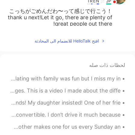
TR
EN
JP
こっちがごめんだわ〜って感じで行こう！
thank u next!Let it go, there are plenty of
great people out there!
2021.08.20 14:23
Kumi
افتح HelloTalk للانضمام الى المحادثة
EN
JP
文章の意味が良くわからなかったけど、勉
強の為に 日本人の女性とも 仲良くなり
لحظات ذات صله
たい ってことなのかしら？
I can't wait to go home and cook for myself again. Isolating with family was fun but I miss my in...
2021.08.20 14:22
みつこ
FR
JP
I’m fascinated by both the Chinese and Japanese languages. This is a video I made about the diffe...
それは残念ですね。たしかに海外に比べる
A nice day to go to the park after school with her friends! My daughter insisted! One of her frie...
と日本ではまだまだLGBTについて声を上げ
る人は少ないからなぁ💦
Before my grandfather passed away, he left me his old convertible. I don’t drive it much because ...
2021.08.20 14:22
鈴奈Reina
Have you ever tried a British Sunday Roast dinner? 🇬🇧 My mother makes one for us every Sunday an...
EN
JP