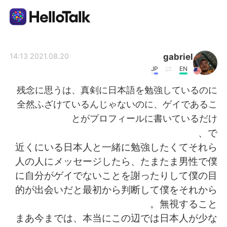
تطبيق تبادل اللغة
gabriel
2021.08.20 14:13
JP
EN
AI Grammar Checker
残念に思うは、真剣に日本語を勉強しているのに
全然ふざけているんじゃないのに、ゲイであるこ
العربية
とがプロフィールに書いているだけ
で、
近くにいる日本人と一緒に勉強したくてそれら
English
简体中文
人の人にメッセージしたら、たまたま男性で僕
に自分がゲイでないことを謝ったりして僕の目
繁體中文
Español
的が出会いだと最初から判断して僕をそれから
無視すること。
Français
Deutsch
まあ今までは、本当にこの辺では日本人が少な