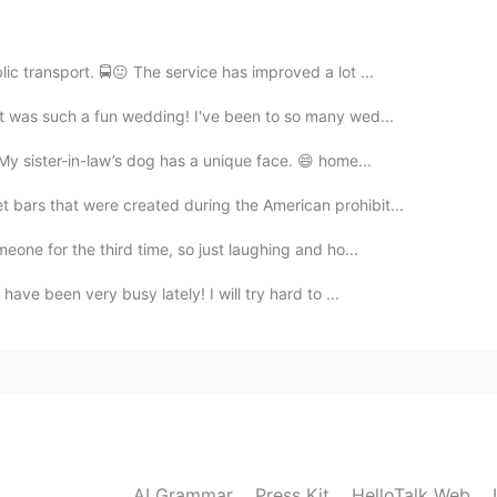
2019.05.09 15:12
ic transport. 🚍😐 The service has improved a lot ...
 family can suck because there's no way out of it
It was such a fun wedding! I've been to so many wed...
u're likely to face those same problems and experience
 you choose to be your life partner as well. They say
 My sister-in-law’s dog has a unique face. 😄 home...
's true character until you marry them LOL. So
 to relate to your family now is the best way to
 bars that were created during the American prohibit...
 later on. If you can get through this, then you'll have
arriage, too.
meone for the third time, so just laughing and ho...
have been very busy lately! I will try hard to ...
2019.05.08 18:36
하고 싶다면 결혼을 하고 싶다면 미래의 가족에게 잘해
할 수 있는 가장 분명한 방법은 지금부터 현재 가족에
에
게
사랑표현을 하는 것입니다
하고 싶다면 결혼을 하고 싶다면 미래의 가족에게 잘해
할 수 있는 가장 분명한 방법은 지금부터 현재 가족에
에
서
사랑표현을 하는 것입니다
AI Grammar
Press Kit
HelloTalk Web