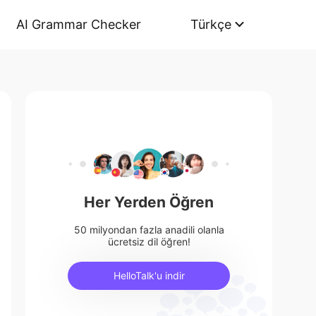
AI Grammar Checker
Türkçe
Her Yerden Öğren
50 milyondan fazla anadili olanla
ücretsiz dil öğren!
HelloTalk'u indir