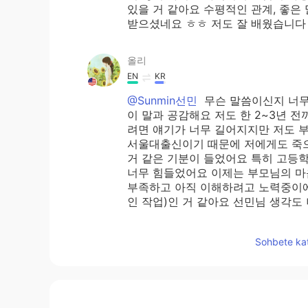
있을 거 같아요 수평적인 관계, 좋은
받으셨네요 ㅎㅎ 저도 잘 배웠습니
올리
EN
KR
@Sunmin선민
무슨 말씀이신지 너무
이 말과 공감해요 저도 한 2~3년 
려면 얘기가 너무 길어지지만 저도 
서울대출신이기 때문에 저에게도 죽
거 같은 기분이 들었어요 특히 고등
너무 힘들었어요 이제는 부모님의 마
부족하고 아직 이해하려고 노력중이에요 결
인 작업)인 거 같아요 선민님 생각
올리
Sohbete kat
EN
KR
@김지현
도움이 되셨다니 다행이네요
바랍니다~