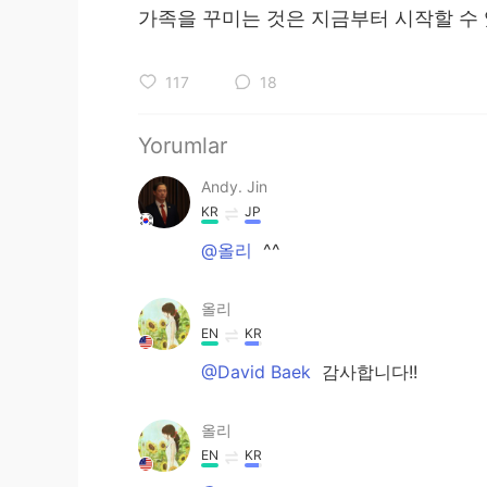
가족을 꾸미는 것은 지금부터 시작할 수
117
18
Yorumlar
Andy. Jin
KR
JP
@올리
^^
올리
EN
KR
@David Baek
감사합니다!!
올리
EN
KR