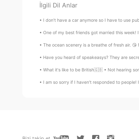
İlgili Dil Anlar
올리
EN
KR
I don't have a car anymore so I have to use publ
@00
Yeah, sometimes dealing with
One of my best friends got married this week! 
and I get that. But, I feel like yo
the same frustrations with whoever
The ocean scenery is a breathe of fresh air. 😘
you don't know 60~70% of a person
that's why I feel like learning how
Have you heard of speakeasys? They are secret
prepare for building another family
a better chance of succeeding in m
What it's like to be British🇬🇧 • Not hearing so
I am so sorry if I haven't responded to people! I 
David Baek
KR
ES
정말로 사랑을 하고 싶다면 연애를 
주고 싶은 마음이 있다면 그것을 증명
게 잘해주는 것입니다 지금부터 가정
정말로 사랑을 하고 싶다면 연애를 
주고 싶은 마음이 있다면 그것을 증명
게 잘해주는 것입니다 지금부터 가정
Bizi takip et