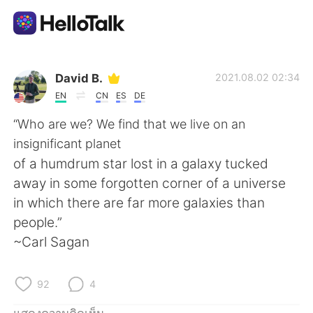
แอปแลกเปลี่ยนทางภาษา
David B.
2021.08.02 02:34
EN
CN
ES
DE
AI Grammar Checker
“Who are we? We find that we live on an
insignificant planet
ไทย
of a humdrum star lost in a galaxy tucked
away in some forgotten corner of a universe
in which there are far more galaxies than
English
简体中文
people.”
~Carl Sagan
繁體中文
Español
العربية
Français
92
4