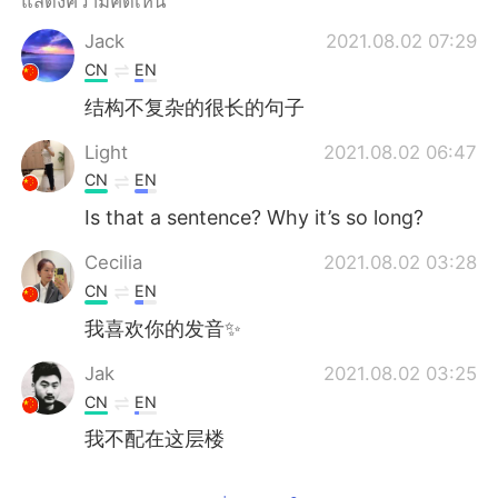
แสดงความคิดเห็น
Deutsch
日本語
Jack
2021.08.02 07:29
한국어
Русский
CN
EN
结构不复杂的很长的句子
Indonesia
Italiano
Light
2021.08.02 06:47
Türkçe
Tiếng Việt
CN
EN
Is that a sentence? Why it’s so long?
Português
Cecilia
2021.08.02 03:28
CN
EN
我喜欢你的发音✨
Jak
2021.08.02 03:25
CN
EN
我不配在这层楼