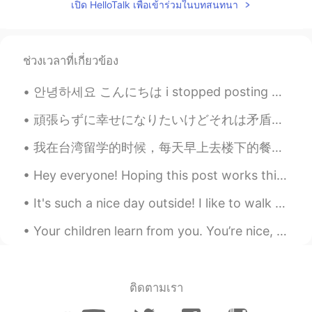
เปิด HelloTalk เพื่อเข้าร่วมในบทสนทนา
ช่วงเวลาที่เกี่ยวข้อง
안녕하세요 こんにちは i stopped posting my music here but now i’m going to continue because some people lik...
頑張らずに幸せになりたいけどそれは矛盾語法やんな。私の人生で山と谷もあり、気をつけないなら全部消えると思う。 この季節で友達とゆっくり話したり、美味しい食べ物を食べたり、ゲームしたするのは素敵...
我在台湾留学的时候，每天早上去楼下的餐厅吃早饭。这个小伙子是餐厅老板的儿子，每天都陪父母帮帮忙，收拾餐具，擦擦桌子。有外国人会讲中文，他觉得很奇葩。他每天都陪我吃早餐，我天天也教他几个英语单词。...
Hey everyone! Hoping this post works this time too! Just thought I would quick share a few pictu...
It's such a nice day outside! I like to walk my dog on days like this. Do you guys have any pets?
Your children learn from you. You’re nice, they are nice. You’re mean, they are too. You’re happy...
ติดตามเรา